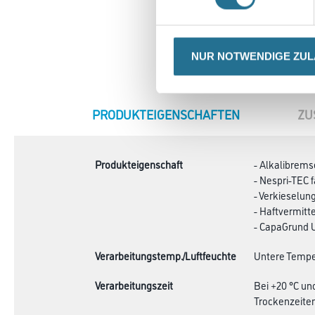
NUR NOTWENDIGE ZU
CURRENT
PRODUKTEIGENSCHAFTEN
ZU
TAB:
Produkteigenschaft
- Alkalibrems
- Nespri-TEC 
- Verkieselun
- Haftvermit
- CapaGrund U
Verarbeitungstemp./Luftfeuchte
Untere Temper
Verarbeitungszeit
Bei +20 °C un
Trockenzeiten