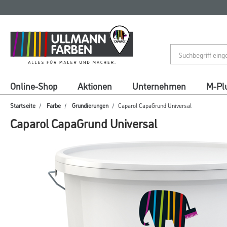
Zum
Zum
Inhalt
Navigationsmenü
springen
springen
Online-Shop
Aktionen
Unternehmen
M-Pl
Startseite
Farbe
Grundierungen
Caparol CapaGrund Universal
Caparol CapaGrund Universal