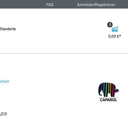
FAQ
Anmelden/Registrieren
0
Standorte
0,00 €
 sehen
0 lt