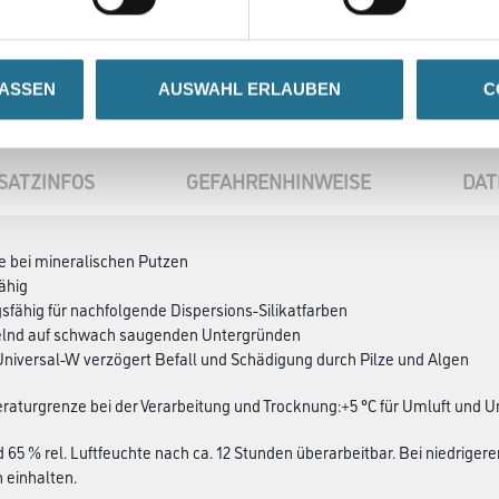
LASSEN
AUSWAHL ERLAUBEN
C
SATZINFOS
GEFAHRENHINWEISE
DAT
e bei mineralischen Putzen
fähig
gsfähig für nachfolgende Dispersions-Silikatfarben
telnd auf schwach saugenden Untergründen
niversal-W verzögert Befall und Schädigung durch Pilze und Algen
aturgrenze bei der Verarbeitung und Trocknung:+5 °C für Umluft und U
d 65 % rel. Luftfeuchte nach ca. 12 Stunden überarbeitbar. Bei niedrig
 einhalten.