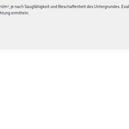
 ml/m², je nach Saugfähigkeit und Beschaffenheit des Untergrundes. E
htung ermitteln.
Über uns
rialien
Unternehmen
MPlus
HAMSTA
Karriere
Services
FAQ