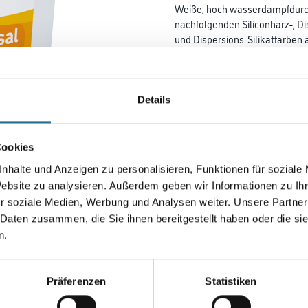
Weiße, hoch wasserdampfdurch
nachfolgenden Siliconharz-, Di
und Dispersions-Silikatfarben
Beschichtungen und
Wärmedämm-Verbundsystem
Details
Farbtonbezeichnung
Cookies
Gebinde
nhalte und Anzeigen zu personalisieren, Funktionen für soziale
Website zu analysieren. Außerdem geben wir Informationen zu I
r soziale Medien, Werbung und Analysen weiter. Unsere Partner
 Daten zusammen, die Sie ihnen bereitgestellt haben oder die s
Umrechnungsfaktoren
n.
Zur Farbauswahl für Ihr
Präferenzen
Statistiken
Wunschfarbton