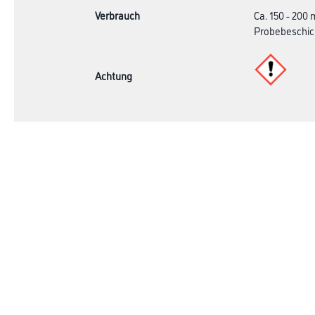
Verbrauch
Ca. 150 - 200
Probebeschic
Achtung
Online-Shop
Farbe
Verbrauchsmate
WDV-Systeme
Trockenbau
Putze- und Spachtelmassen
Bodenbeläge
Wand- & Deckenbeläge
Werkzeug & Maschinen