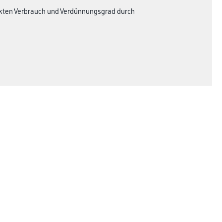
xakten Verbrauch und Verdünnungsgrad durch
Rechtliches
AGB
Nutzungsbedingungen
Logistik- und Servicepreisliste
Impressum
Datenschutz
Integrität
Kontakt