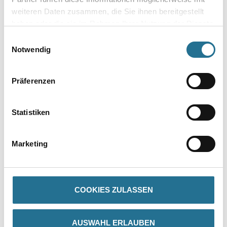
weiteren Daten zusammen, die Sie ihnen bereitgestellt
haben oder die sie im Rahmen Ihrer Nutzung der Dienste
Umrechnungsfaktoren
gesammelt haben.
Einwilligungsauswahl
Notwendig
Zur Farbauswahl für Ihren Wunschfarbton
Präferenzen
Statistiken
Marketing
PRODUKTEIGENSCHAFTEN
COOKIES ZULASSEN
Produkteigenschaft
- Schnell trocknend
- Gut schleifbar
AUSWAHL ERLAUBEN
- Kinderspielzeug geeignet