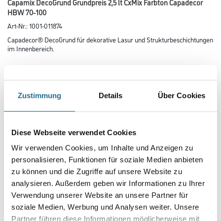
Capamix DecoGrund Grundpreis 2,5 lt CxMix Farbton Capadecor
HBW 70-100
Art-Nr.:
1001-011874
Capadecor® DecoGrund für dekorative Lasur und Strukturbeschichtungen
im Innenbereich.
Farbtonbezeichnung
Zustimmung
Details
Über Cookies
Glanzgrad
Diese Webseite verwendet Cookies
Gebinde
Wir verwenden Cookies, um Inhalte und Anzeigen zu
personalisieren, Funktionen für soziale Medien anbieten
zu können und die Zugriffe auf unsere Website zu
analysieren. Außerdem geben wir Informationen zu Ihrer
Verwendung unserer Website an unsere Partner für
soziale Medien, Werbung und Analysen weiter. Unsere
Umrechnungsfaktoren
Partner führen diese Informationen möglicherweise mit