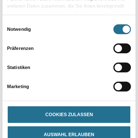
weiteren Daten zusammen, die Sie ihnen bereitgestellt
haben oder die sie im Rahmen Ihrer Nutzung der Dienste
gesammelt haben.
Einwilligungsauswahl
Zur Farbauswahl für Ihren Wunschfarbton
Notwendig
Präferenzen
Statistiken
Marketing
PRODUKTEIGENSCHAFTEN
COOKIES ZULASSEN
Produkteigenschaft
- Leicht zu verarbeiten, wasserverdünnbar, um­weltschonend und
geruchsarm
AUSWAHL ERLAUBEN
- Hohe Untergrundhaftung