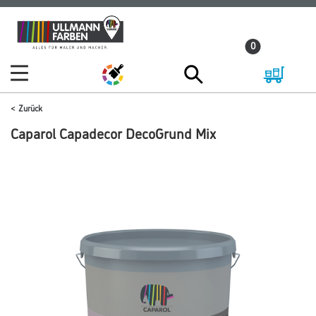
Zum
Zum
Inhalt
Navigationsmenü
0
springen
springen
Zurück
Caparol Capadecor DecoGrund Mix