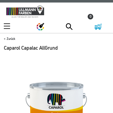
Zum
Zum
Inhalt
Navigationsmenü
0
springen
springen
Zurück
Caparol Capalac AllGrund