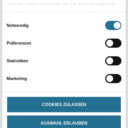
weiteren Daten zusammen, die Sie ihnen bereitgestellt
haben oder die sie im Rahmen Ihrer Nutzung der Dienste
Umrechnungsfaktoren
gesammelt haben.
Einwilligungsauswahl
Notwendig
Zur Farbauswahl für Ihren Wunschfarbton
Präferenzen
Statistiken
Marketing
PRODUKTEIGENSCHAFTEN
COOKIES ZULASSEN
Produkteigenschaft
- Vollwertige Korrosionsschutzgrundierung auf Eisen und Stahl
(gem. DIN 18363)
- Schnelltrocknend bereits nach 3 (weiß und hellgetönt) bis 6
AUSWAHL ERLAUBEN
Stunden (intensiv getönt) mit allen Alkydharzlacken