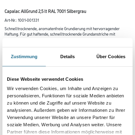
Capalac AllGrund 2,5 lt RAL 7001 Silbergrau
Art-Nr.:
1001-001331
Schnelltrocknende, aromatenfreie Grundierung mit hervorragender
Haftung. Für gut haftende, schnelltrocknende Grundanstriche mit
vollwertigem Korrosionsschutz auf Eisen- und Stahluntergründen sowie
als Haftgrundierung auf Aluminium, Kupfer, Zink, Hart-PVC,
Holz und Holzwerkstoffen.
Zustimmung
Details
Über Cookies
Farbtonbezeichnung
Diese Webseite verwendet Cookies
Glanzgrad
Wir verwenden Cookies, um Inhalte und Anzeigen zu
personalisieren, Funktionen für soziale Medien anbieten
zu können und die Zugriffe auf unsere Website zu
Gebinde
analysieren. Außerdem geben wir Informationen zu Ihrer
Verwendung unserer Website an unsere Partner für
soziale Medien, Werbung und Analysen weiter. Unsere
Partner führen diese Informationen möglicherweise mit