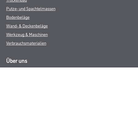
Putze- und Spachtelmassen
Bodenbeläge
Wand- & Deckenbeläge
Werkzeug & Maschinen
Verbrauchsmaterialien
Über uns
Unternehmen
MPlus
HAMSTA
Karriere
Services
FAQ
Rechtliches