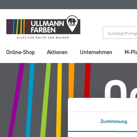
Zum
Zum
Inhalt
Navigationsmenü
springen
springen
Online-Shop
Aktionen
Unternehmen
M-Pl
Zustimmung