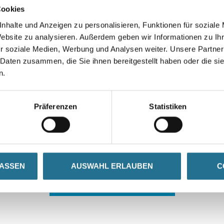
Cookies
nhalte und Anzeigen zu personalisieren, Funktionen für soziale
Website zu analysieren. Außerdem geben wir Informationen zu I
r soziale Medien, Werbung und Analysen weiter. Unsere Partner
 Daten zusammen, die Sie ihnen bereitgestellt haben oder die s
n.
 ZWISCHENFALL IST
Präferenzen
Statistiken
seln schon an der Lösung und werden das Problem so schnell
in der Zwischenzeit unseren Online-Shop und lassen Sie sic
LASSEN
AUSWAHL ERLAUBEN
C
ZURÜCK ZUM ONLINE-SHOP