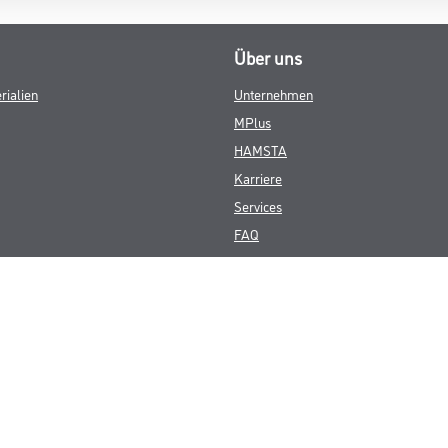
Über uns
rialien
Unternehmen
MPlus
HAMSTA
Karriere
Services
FAQ
© Copyright CMS Dienstleistungs-Gesellschaft
GEWERBLICHE KUNDEN. ALLE ANGEGEBENEN PREISE SIND ZZGL. GESETZL