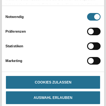
Umrechnungsfaktoren
haben oder die sie im Rahmen Ihrer Nutzung der Dienste
gesammelt haben.
Einwilligungsauswahl
Zur Farbauswahl für Ihren Wunschfarbton
Notwendig
Präferenzen
Statistiken
Marketing
PRODUKTEIGENSCHAFTEN
Produkteigenschaft
COOKIES ZULASSEN
- Hoch füllend
- Hervorragend schleifbar
- Schnell trocknend
- Sehr gut deckend / Hohe Kanten­abdeckung
AUSWAHL ERLAUBEN
- Hohe Standfestigkeit
- Sehr gute Haftungseigenschaften