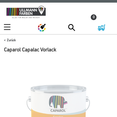
Zum
Zum
Inhalt
Navigationsmenü
0
springen
springen
Zurück
Caparol Capalac Vorlack