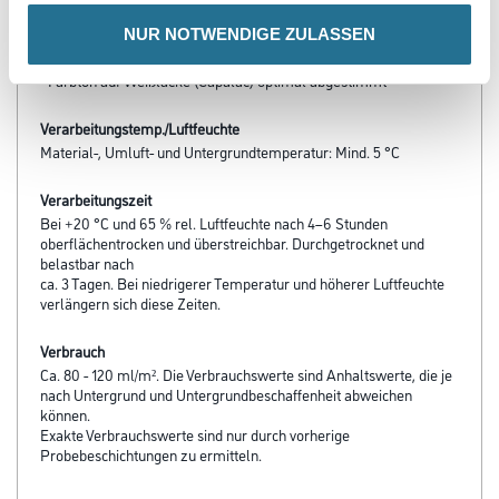
- Hervorragender Verlauf
NUR NOTWENDIGE ZULASSEN
- Thixothrope, tropfgehemmte Viskositätseinstellung
- Blei- und chromatfrei
- Farbton auf Weißlacke (Capalac) optimal abgestimmt
Verarbeitungstemp./Luftfeuchte
Material-, Umluft- und Untergrundtemperatur: Mind. 5 °C
Verarbeitungszeit
Bei +20 °C und 65 % rel. Luftfeuchte nach 4–6 Stunden
oberflächentrocken und überstreichbar. Durchgetrocknet und
belastbar nach
ca. 3 Tagen. Bei niedrigerer Temperatur und höherer Luftfeuchte
verlängern sich diese Zeiten.
Verbrauch
Ca. 80 - 120 ml/m². Die Verbrauchswerte sind Anhaltswerte, die je
nach Untergrund und Untergrundbeschaffenheit abweichen
können.
Exakte Verbrauchswerte sind nur durch vorherige
Probebeschichtungen zu ermitteln.