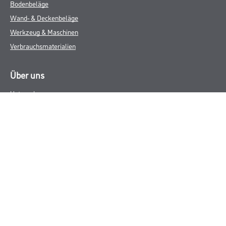
Bodenbeläge
Wand- & Deckenbeläge
Werkzeug & Maschinen
Verbrauchsmaterialien
Über uns
Unternehmen
MPlus
HAMSTA
Karriere
Services
FAQ
Rechtliches
AGB
Nutzungsbedingungen