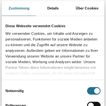
Farbtonbezeichnung
Zustimmung
Details
Über Cookies
Gebinde
Diese Webseite verwendet Cookies
Wir verwenden Cookies, um Inhalte und Anzeigen zu
personalisieren, Funktionen für soziale Medien anbieten
zu können und die Zugriffe auf unsere Website zu
analysieren. Außerdem geben wir Informationen zu Ihrer
Umrechnungsfaktoren
Verwendung unserer Website an unsere Partner für
soziale Medien, Werbung und Analysen weiter. Unsere
Partner führen diese Informationen möglicherweise mit
weiteren Daten zusammen, die Sie ihnen bereitgestellt
haben oder die sie im Rahmen Ihrer Nutzung der Dienste
gesammelt haben.
Einwilligungsauswahl
Notwendig
Präferenzen