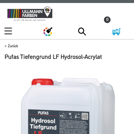
Zum
Zum
Inhalt
Navigationsmenü
0
springen
springen
Zurück
Pufas Tiefengrund LF Hydrosol-Acrylat