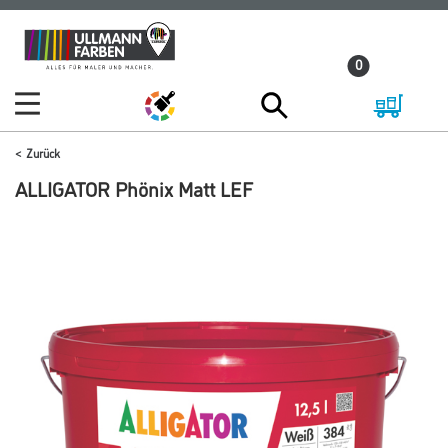
Zum
Zum
Inhalt
Navigationsmenü
0
springen
springen
Zurück
ALLIGATOR Phönix Matt LEF