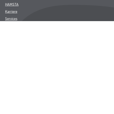
HAMSTA
Karriere
Services
FAQ
Rechtliches
AGB
Nutzungsbedingungen
Logistik- und Servicepreisliste
Impressum
Datenschutz
Integrität
Kontakt
Follow Us