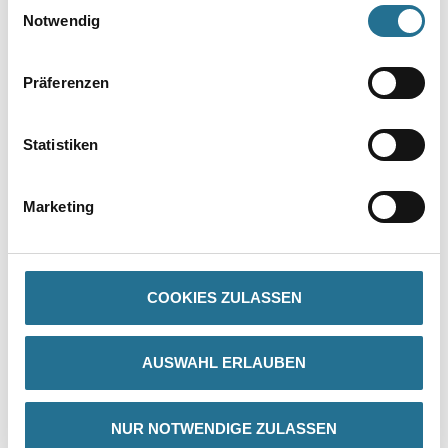
Einwilligungsauswahl
Notwendig
Präferenzen
Statistiken
PRODUKTEIGENSCHAFTEN
Marketing
Produkteigenschaft
- Einschichtfarbe mit hoher Reichweite
- Desinfektionsmittelbeständig (Zertifikat)
- Sehr gut auszubessern, auch in intensiven Farbtönen
COOKIES ZULASSEN
- Lösemittel- und weichmacherfrei
- Frei von foggingaktiven Substanzen
- Schadstoffgeprüft gem. TÜV-Zertifikat
AUSWAHL ERLAUBEN
- Perfekt für intensive Farbtöne
- Hohe Strapazierfähigkeit auch bei dunklen und intensiven
Farbtönen
- Geringe Neigung zum Schreibeffekt
NUR NOTWENDIGE ZULASSEN