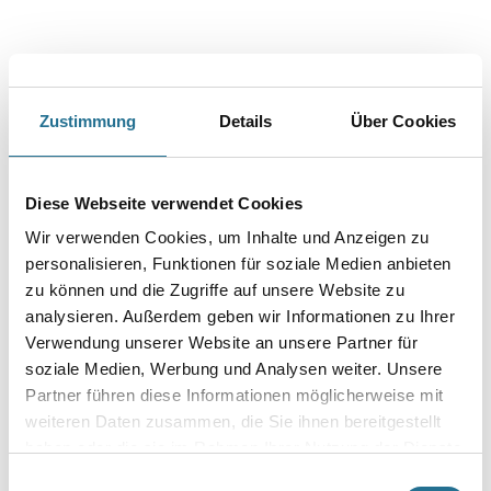
Nassabriebklasse 2. Einschicht-Innenfarbe mit geringem Verbrauch.
Farbtonbezeichnung
Zustimmung
Details
Über Cookies
Glanzgrad
Diese Webseite verwendet Cookies
Gebinde
Wir verwenden Cookies, um Inhalte und Anzeigen zu
personalisieren, Funktionen für soziale Medien anbieten
zu können und die Zugriffe auf unsere Website zu
analysieren. Außerdem geben wir Informationen zu Ihrer
Verwendung unserer Website an unsere Partner für
soziale Medien, Werbung und Analysen weiter. Unsere
Umrechnungsfaktoren
Partner führen diese Informationen möglicherweise mit
weiteren Daten zusammen, die Sie ihnen bereitgestellt
Zur Farbauswahl für Ihren Wunschfarbton
haben oder die sie im Rahmen Ihrer Nutzung der Dienste
gesammelt haben.
Einwilligungsauswahl