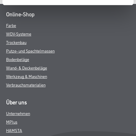
Verbrauch
- Ca. 130 - 150 ml/m²
Achtung
ZUSATZINFOS
GEFAHRENHINWEISE
DATENBLÄTTER
SPEZIFIKATIONEN