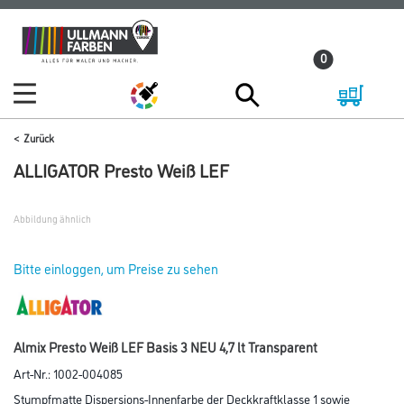
Zum
Zum
Inhalt
Navigationsmenü
0
springen
springen
Zurück
ALLIGATOR Presto Weiß LEF