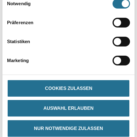
Notwendig
Präferenzen
Statistiken
PRODUKTEIGENSCHAFTEN
Marketing
Produkteigenschaft
- Dünnschichtig
- Hoch deckend
- Leicht und schnell zu verarbeiten
COOKIES ZULASSEN
- Streiflichtunempfindlich
- Lösemittel- und Weichmacherfrei
- Frei von foggingaktiven Substanzen
- Schadstoffgeprüft gem. TÜV-Zertifikat
AUSWAHL ERLAUBEN
Verarbeitungszeit
Bei + 20 °C Luft- und Untergrundtemperatur und 65 % relativer
NUR NOTWENDIGE ZULASSEN
Luftfeuchte überstreichbar nach ca. 4 - 5 Stunden. Bei niedrigeren
Temperaturen und höherer Luftfeuchte entsprechend länger.