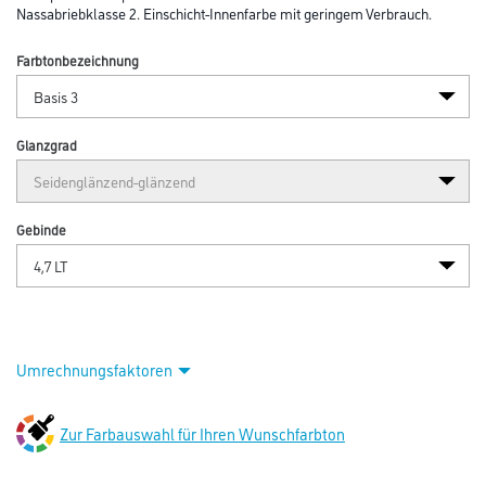
Abbildung ähnlich
Bitte einloggen, um Preise zu sehen
Almix Presto Weiß LEF Basis 3 NEU 4,7 lt Transparent
Art-Nr.:
1002-004085
Stumpfmatte Dispersions-Innenfarbe der Deckkraftklasse 1 sowie