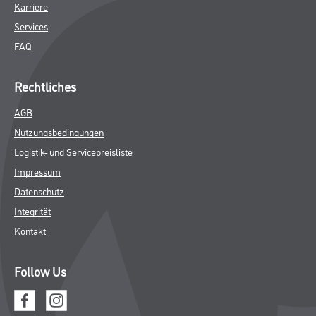
Online-Shop
Farbe
WDV-Systeme
Trockenbau
Putze- und Spachtelmassen
Bodenbeläge
Wand- & Deckenbeläge
Werkzeug & Maschinen
Verbrauchsmaterialien
Über uns
Unternehmen
MPlus
HAMSTA