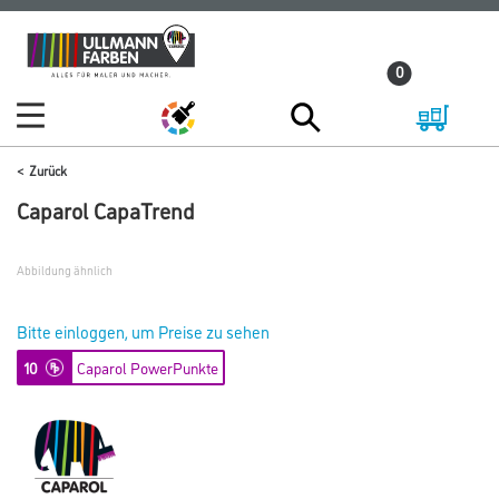
Zum
Zum
Inhalt
Navigationsmenü
0
springen
springen
Zurück
Caparol CapaTrend
Abbildung ähnlich
Bitte einloggen, um Preise zu sehen
10
Caparol PowerPunkte