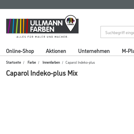
Zum
Zum
Inhalt
Navigationsmenü
springen
springen
Online-Shop
Aktionen
Unternehmen
M-Pl
Startseite
Farbe
Innenfarben
Caparol Indeko-plus
Caparol Indeko-plus Mix