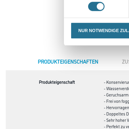
NUR NOTWENDIGE ZU
CURRENT
PRODUKTEIGENSCHAFTEN
ZU
TAB:
Produkteigenschaft
- Konservieru
- Wasserverd
- Geruchsarm
- Frei von fo
- Hervorrage
- Doppeltes
- Sehr hoher
- Perfekt zu v