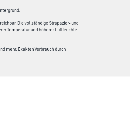
Untergrund.
eichbar. Die vollständige Strapazier- und
igerer Temperatur und höherer Luftfeuchte
end mehr. Exakten Verbrauch durch
Rechtliches
AGB
Nutzungsbedingungen
Logistik- und Servicepreisliste
Impressum