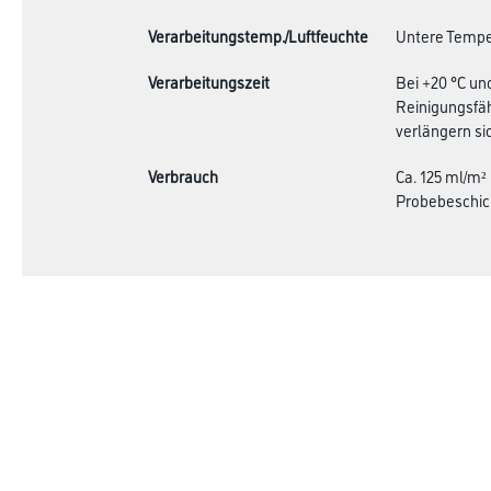
Verarbeitungstemp./Luftfeuchte
Untere Temper
Verarbeitungszeit
Bei +20 °C un
Reinigungsfäh
verlängern sic
Verbrauch
Ca. 125 ml/m²
Probebeschic
Online-Shop
Farbe
Verbrauchsmate
WDV-Systeme
Trockenbau
Putze- und Spachtelmassen