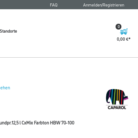
FAQ
Anmelden/Registrieren
0
Standorte
0,00 €
 sehen
undpr.12,5 l CxMix Farbton HBW 70-100