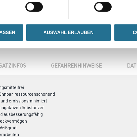
LASSEN
AUSWAHL ERLAUBEN
C
SATZINFOS
GEFAHRENHINWEISE
DAT
ngsmittelfrei
ünnbar, ressourcenschonend
 und emissionsminimiert
ggingaktiven Substanzen
nd ausbesserungsfähig
 Deckvermögen
 Weißgrad
erarbeiten