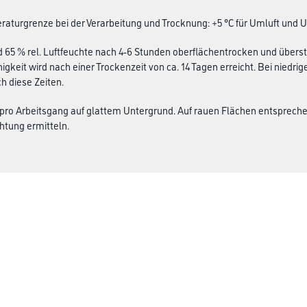
aturgrenze bei der Verarbeitung und Trocknung: +5 °C für Umluft und 
d 65 % rel. Luftfeuchte nach 4-6 Stunden oberflächentrocken und überstr
igkeit wird nach einer Trockenzeit von ca. 14 Tagen erreicht. Bei niedr
h diese Zeiten.
 pro Arbeitsgang auf glattem Untergrund. Auf rauen Flächen entsprech
htung ermitteln.
Über uns
rialien
Unternehmen
MPlus
HAMSTA
Karriere