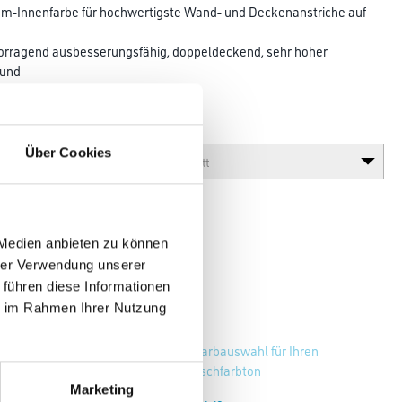
Innenfarbe für hochwertigste Wand- und Decken­anstriche auf
vorragend ausbesserungsfähig, doppeldeckend, sehr hoher
 und
Glanzgrad
Über Cookies
 Medien anbieten zu können
hrer Verwendung unserer
 führen diese Informationen
ie im Rahmen Ihrer Nutzung
Zur Farbauswahl für Ihren
Wunschfarbton
Marketing