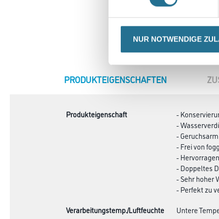
NUR NOTWENDIGE ZU
CURRENT
PRODUKTEIGENSCHAFTEN
ZU
TAB:
Produkteigenschaft
- Konservieru
- Wasserverd
- Geruchsarm
- Frei von fo
- Hervorrage
- Doppeltes
- Sehr hoher
- Perfekt zu v
Verarbeitungstemp./Luftfeuchte
Untere Temper