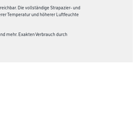
eichbar. Die vollständige Strapazier- und
igerer Temperatur und höherer Luftfeuchte
end mehr. Exakten Verbrauch durch
Rechtliches
AGB
Nutzungsbedingungen
Logistik- und Servicepreisliste
Impressum
Datenschutz