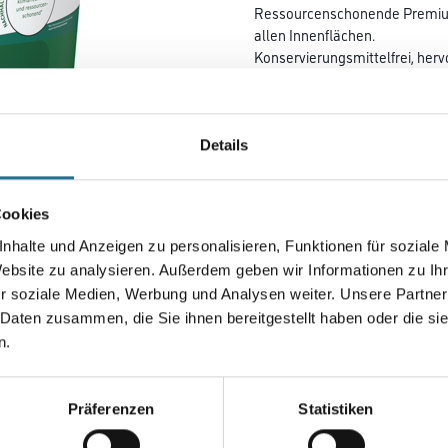
Ressourcenschonende Premium-
allen Innenflächen.
Konservierungsmittelfrei, her
Weißgrad. Nassabriebklasse 1
Deckkraftklasse 1.
Details
Farbtonbezeichnung
Cookies
Gebinde
nhalte und Anzeigen zu personalisieren, Funktionen für soziale
Website zu analysieren. Außerdem geben wir Informationen zu I
r soziale Medien, Werbung und Analysen weiter. Unsere Partner
 Daten zusammen, die Sie ihnen bereitgestellt haben oder die s
Umrechnungsfaktoren
n.
Zur Farbauswahl für Ihr
Präferenzen
Statistiken
Wunschfarbton