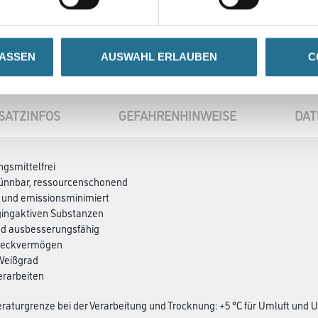
LASSEN
AUSWAHL ERLAUBEN
C
SATZINFOS
GEFAHRENHINWEISE
DAT
ngsmittelfrei
ünnbar, ressourcenschonend
 und emissionsminimiert
ggingaktiven Substanzen
nd ausbesserungsfähig
 Deckvermögen
 Weißgrad
erarbeiten
aturgrenze bei der Verarbeitung und Trocknung: +5 °C für Umluft und 