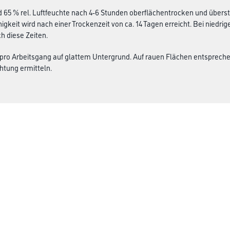
d 65 % rel. Luftfeuchte nach 4-6 Stunden oberflächentrocken und überstr
igkeit wird nach einer Trockenzeit von ca. 14 Tagen erreicht. Bei niedr
h diese Zeiten.
 pro Arbeitsgang auf glattem Untergrund. Auf rauen Flächen entsprech
htung ermitteln.
Über uns
rialien
Unternehmen
MPlus
HAMSTA
Karriere
Services