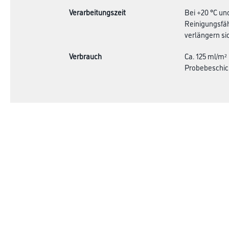
Verarbeitungszeit
Bei +20 °C un
Reinigungsfäh
verlängern sic
Verbrauch
Ca. 125 ml/m²
Probebeschic
Online-Shop
Farbe
Verbrauchsmate
WDV-Systeme
Trockenbau
Putze- und Spachtelmassen
Bodenbeläge