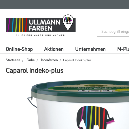
Zum
Zum
Inhalt
Navigationsmenü
springen
springen
Online-Shop
Aktionen
Unternehmen
M-Pl
Startseite
Farbe
Innenfarben
Caparol Indeko-plus
Caparol Indeko-plus