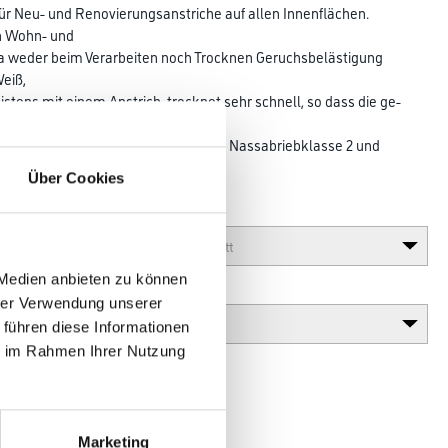
für Neu- und Renovierungsanstriche auf allen Innenflächen.
n Wohn- und
 da weder beim Ver­arbeiten noch Trocknen Geruchsbelästigung
Weiß,
meistens mit einem Anstrich, trocknet sehr schnell, so dass die ge­
enutzt oder bezogen werden können. Nassabriebklasse 2 und
Über Cookies
Glanzgrad
 Medien anbieten zu können
Variante
hrer Verwendung unserer
 führen diese Informationen
ie im Rahmen Ihrer Nutzung
Marketing