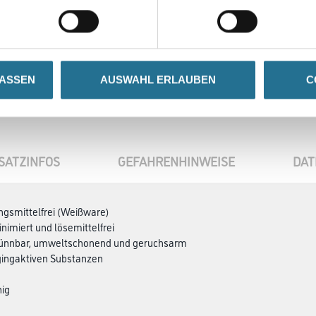
Zur Farbauswahl für Ihr
Wunschfarbton
LASSEN
AUSWAHL ERLAUBEN
C
SATZINFOS
GEFAHRENHINWEISE
DAT
ngsmittelfrei (Weißware)
nimiert und lösemittelfrei
ünnbar, umweltschonend und geruchsarm
ggingaktiven Substanzen
hig