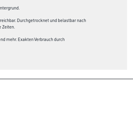
Untergrund.
treichbar. Durchgetrocknet und belastbar nach
 Zeiten.
hend mehr. Exakten Verbrauch durch
Rechtliches
AGB
Nutzungsbedingungen
Logistik- und Servicepreisliste
Impressum
Datenschutz