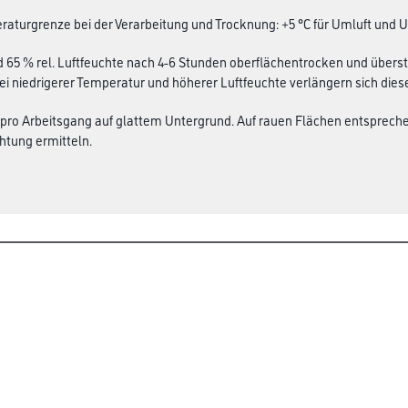
aturgrenze bei der Verarbeitung und Trocknung: +5 °C für Umluft und 
d 65 % rel. Luftfeuchte nach 4-6 Stunden oberflächentrocken und übers
Bei niedrigerer Temperatur und höherer Luftfeuchte verlängern sich diese
 pro Arbeitsgang auf glattem Untergrund. Auf rauen Flächen entsprec
htung ermitteln.
Über uns
rialien
Unternehmen
MPlus
HAMSTA
Karriere
Services