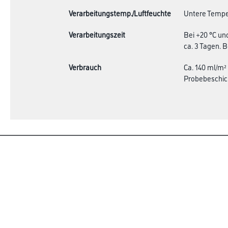
Verarbeitungstemp./Luftfeuchte
Untere Temper
Verarbeitungszeit
Bei +20 °C un
ca. 3 Tagen. 
Verbrauch
Ca. 140 ml/m²
Probebeschic
Online-Shop
Farbe
Verbrauchsmate
WDV-Systeme
Trockenbau
Putze- und Spachtelmassen
Bodenbeläge