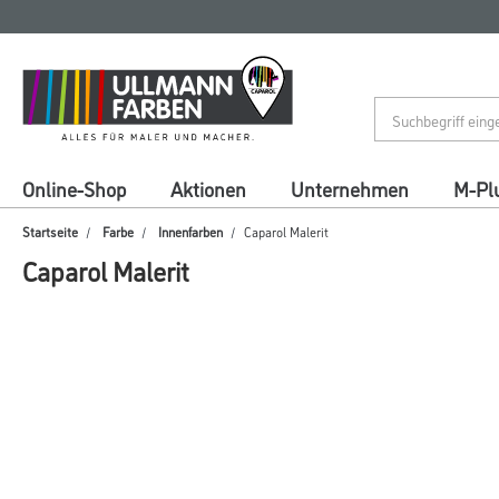
Zum
Zum
Inhalt
Navigationsmenü
springen
springen
Online-Shop
Aktionen
Unternehmen
M-Pl
Startseite
Farbe
Innenfarben
Caparol Malerit
Caparol Malerit