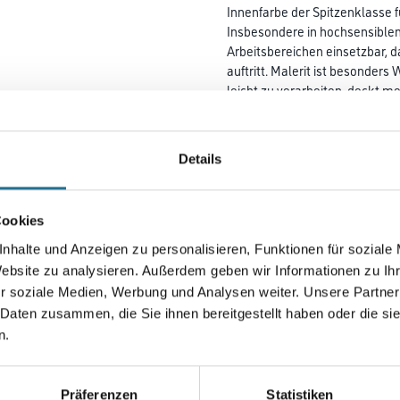
Innenfarbe der Spitzenklasse 
Insbesondere in hochsensible
Arbeits­bereichen einsetzbar,
auftritt. Malerit ist besonders 
leicht zu ver­­arbeiten, deckt 
strichenen Räume ohne
Wartezeiten schnell wieder g
Deckkraftklasse 1.
Details
Farbtonbezeichnung
Cookies
nhalte und Anzeigen zu personalisieren, Funktionen für soziale
Gebinde
Website zu analysieren. Außerdem geben wir Informationen zu I
r soziale Medien, Werbung und Analysen weiter. Unsere Partner
 Daten zusammen, die Sie ihnen bereitgestellt haben oder die s
n.
Umrechnungsfaktoren
Präferenzen
Statistiken