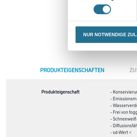
NUR NOTWENDIGE ZU
CURRENT
PRODUKTEIGENSCHAFTEN
ZU
TAB:
Produkteigenschaft
- Konservieru
- Emissionsmi
- Wasserverd
- Frei von fo
- Schneeweiß
- Diffusionsfä
- sd-Wert <