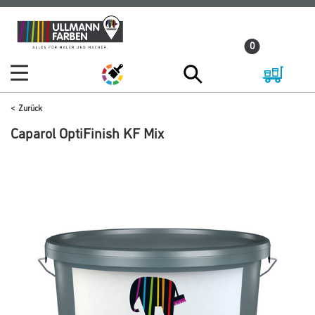
Zum
Zum
Inhalt
Navigationsmenü
0
springen
springen
Zurück
Caparol OptiFinish KF Mix