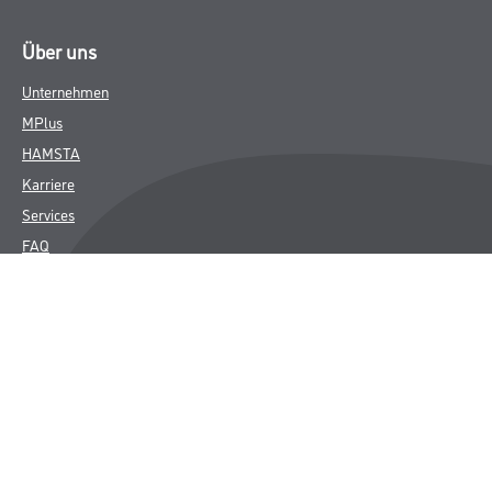
Über uns
Unternehmen
MPlus
HAMSTA
Karriere
Services
FAQ
Rechtliches
AGB
Nutzungsbedingungen
Logistik- und Servicepreisliste
Impressum
Datenschutz