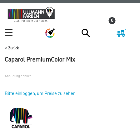
Zum
Zum
Inhalt
Navigationsmenü
0
springen
springen
Zurück
Caparol PremiumColor Mix
Abbildung ähnlich
Bitte einloggen, um Preise zu sehen