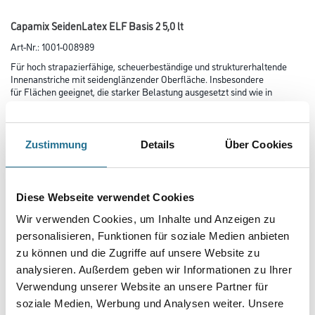
Capamix SeidenLatex ELF Basis 2 5,0 lt
Art-Nr.:
1001-008989
Für hoch strapazierfähige, scheuerbeständige und strukturerhaltende
Innenanstriche mit seidenglänzender Oberfläche. Insbesondere
für Flächen geeignet, die starker Belastung ausgesetzt sind wie in
Schulen, Krankenhäusern, Kindergärten, öffentlichen Gebäuden,
Büros, Hotels, Restaurants, Fluren, Treppenhäusern usw., da der Anstrich
äußerst strapazierfähig und darüber hinaus gut
reinigungsfähig ist.
Zustimmung
Details
Über Cookies
Farbtonbezeichnung
Diese Webseite verwendet Cookies
Wir verwenden Cookies, um Inhalte und Anzeigen zu
Glanzgrad
personalisieren, Funktionen für soziale Medien anbieten
zu können und die Zugriffe auf unsere Website zu
analysieren. Außerdem geben wir Informationen zu Ihrer
Gebinde
Verwendung unserer Website an unsere Partner für
soziale Medien, Werbung und Analysen weiter. Unsere