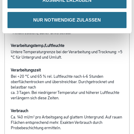
AUSWAHL ERLAUBEN
- Diffusionsfähig
- sd-Wert < 0,3 m
- Hoch reinigungsfähig und beständig gegen wässrige
NUR NOTWENDIGE ZULASSEN
Desinfektions- und Haushalts­reinigungsmittel
- Leichte Verarbeitung
- Alkaliresistent, daher unverseifbar
Verarbeitungstemp./Luftfeuchte
Untere Temperaturgrenze bei der Verarbeitung und Trocknung: +5
°C für Untergrund und Umluft.
Verarbeitungszeit
Bei +20 °C und 65 % rel. Luftfeuchte nach 4-6 Stunden
oberflächentrocken und überstreichbar. Durchgetrocknet und
belastbar nach
ca. 3 Tagen. Bei niedrigerer Temperatur und höherer Luftfeuchte
verlängern sich diese Zeiten.
Verbrauch
Ca. 140 ml/m² pro Arbeitsgang auf glattem Untergrund. Auf rauen
Flächen entsprechend mehr. Exakten Verbrauch durch
Probebeschichtung ermitteln.