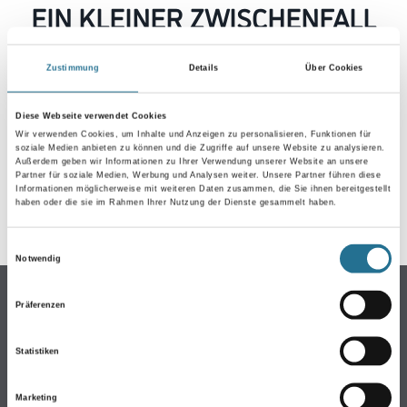
EIN KLEINER ZWISCHENFALL
IST AUFGETRETEN
Zustimmung
Details
Über Cookies
Keine Sorge, wir pinseln schon an der Lösung und
werden das Problem so schnell wie möglich beheben.
Diese Webseite verwendet Cookies
Erkunden Sie in der Zwischenzeit unseren Online-Shop
Wir verwenden Cookies, um Inhalte und Anzeigen zu personalisieren, Funktionen für
soziale Medien anbieten zu können und die Zugriffe auf unsere Website zu analysieren.
und lassen Sie sich inspirieren.
Außerdem geben wir Informationen zu Ihrer Verwendung unserer Website an unsere
Partner für soziale Medien, Werbung und Analysen weiter. Unsere Partner führen diese
ZURÜCK ZUM ONLINE-SHOP
Informationen möglicherweise mit weiteren Daten zusammen, die Sie ihnen bereitgestellt
haben oder die sie im Rahmen Ihrer Nutzung der Dienste gesammelt haben.
Einwilligungsauswahl
Notwendig
Online-Shop
Präferenzen
Farbe
WDV-Systeme
Statistiken
Trockenbau
Marketing
Putze- und Spachtelmassen