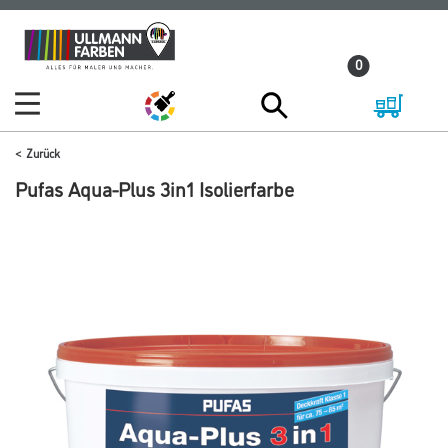
Zum
Zum
Inhalt
Navigationsmenü
0
springen
springen
Zurück
Pufas Aqua-Plus 3in1 Isolierfarbe