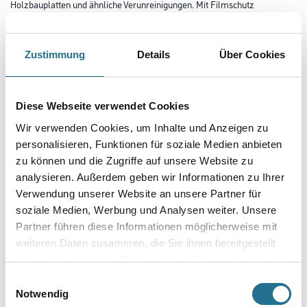
Holzbauplatten und ähnliche Verunreinigungen. Mit Filmschutz
gegen Schimmelbefall.
Beständig gegen Desinfektionsmittel, daher hervorragend geeignet für
Anstriche in Arztpraxen, Krankenhäusern und medizinischen
Einrichtungen.
Zustimmung
Details
Über Cookies
Farbtonbezeichnung
Diese Webseite verwendet Cookies
Wir verwenden Cookies, um Inhalte und Anzeigen zu
Gebinde
personalisieren, Funktionen für soziale Medien anbieten
zu können und die Zugriffe auf unsere Website zu
analysieren. Außerdem geben wir Informationen zu Ihrer
Verwendung unserer Website an unsere Partner für
soziale Medien, Werbung und Analysen weiter. Unsere
Umrechnungsfaktoren
Partner führen diese Informationen möglicherweise mit
weiteren Daten zusammen, die Sie ihnen bereitgestellt
haben oder die sie im Rahmen Ihrer Nutzung der Dienste
gesammelt haben.
Einwilligungsauswahl
Notwendig