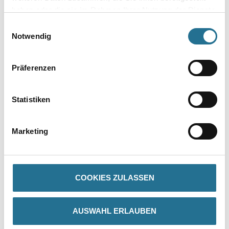
Umrechnungsfaktoren
haben oder die sie im Rahmen Ihrer Nutzung der Dienste
gesammelt haben.
Einwilligungsauswahl
Zur Farbauswahl für Ihren Wunschfarbton
Notwendig
Präferenzen
Statistiken
Marketing
PRODUKTEIGENSCHAFTEN
Produkteigenschaft
COOKIES ZULASSEN
- Geruchsarm
- Leichtgängige, geschmeidige Verarbeitung
- Blockfest
- Hohe Kratz- und Stoßfestigkeit
AUSWAHL ERLAUBEN
- Diffusionsfähig
- Beständig gegen haushaltsübliche Reinigungsmittel