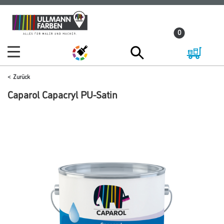
Zum
Zum
Inhalt
Navigationsmenü
0
springen
springen
Zurück
Caparol Capacryl PU-Satin