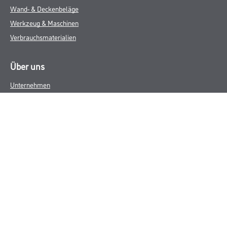
Wand- & Deckenbeläge
Werkzeug & Maschinen
Verbrauchsmaterialien
Über uns
Unternehmen
MPlus
HAMSTA
Karriere
Services
FAQ
Rechtliches
AGB
Nutzungsbedingungen