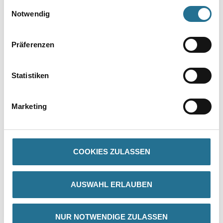
gesammelt haben.
Einwilligungsauswahl
Notwendig
Präferenzen
Statistiken
PRODUKTEIGENSCHAFTEN
Marketing
Produkteigenschaft
- Maximale Spritzsicherheit
- Hohe Füllkraft
COOKIES ZULASSEN
- Rationelle Verarbeitung
- Hohes Standvermögen bis zu 250 µm Naßschichtdicke
- Sehr hohe Lackiersicherheit
- Sehr gutes Deckvermögen
AUSWAHL ERLAUBEN
- Blockfest
- Geruchsarm
- Hohe Kratz- und Stoßfestigkeit
NUR NOTWENDIGE ZULASSEN