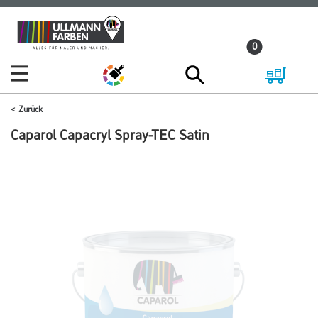
Zum
Zum
Inhalt
Navigationsmenü
0
springen
springen
Zurück
Caparol Capacryl Spray-TEC Satin