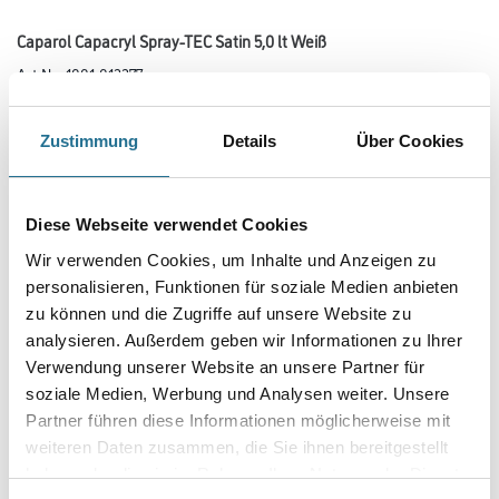
Caparol Capacryl Spray-TEC Satin 5,0 lt Weiß
Art-Nr.:
1001-013377
Maximale Lackiersicherheit
Zustimmung
Details
Über Cookies
Farbtonbezeichnung
Diese Webseite verwendet Cookies
Glanzgrad
Wir verwenden Cookies, um Inhalte und Anzeigen zu
personalisieren, Funktionen für soziale Medien anbieten
zu können und die Zugriffe auf unsere Website zu
Gebinde
analysieren. Außerdem geben wir Informationen zu Ihrer
Verwendung unserer Website an unsere Partner für
soziale Medien, Werbung und Analysen weiter. Unsere
Partner führen diese Informationen möglicherweise mit
weiteren Daten zusammen, die Sie ihnen bereitgestellt
Umrechnungsfaktoren
haben oder die sie im Rahmen Ihrer Nutzung der Dienste