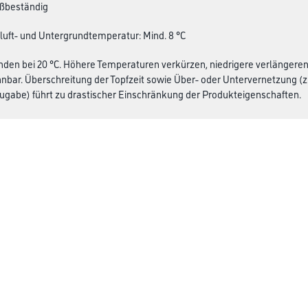
ßbeständig
luft- und Untergrundtemperatur: Mind. 8 °C
unden bei 20 °C. Höhere Temperaturen verkürzen, niedrigere verlängeren 
ennbar. Überschreitung der Topfzeit sowie Über- oder Untervernetzung (z
ugabe) führt zu drastischer Einschränkung der Produkteigenschaften.
 ml/m². Die Verbrauchswerte sind Anhaltswerte, die je nach Untergrun
e Verbrauchswerte sind nur durch vorherige Probebeschichtungen zu e
Über uns
rialien
Unternehmen