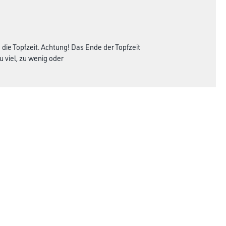
die Topfzeit. Achtung! Das Ende der Topfzeit
u viel, zu wenig oder
d und Untergrundbeschaffenheit abweichen
rmitteln.
Rechtliches
AGB