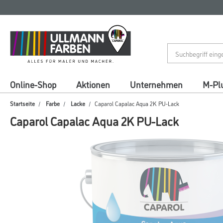
Zum
Zum
Inhalt
Navigationsmenü
springen
springen
Online-Shop
Aktionen
Unternehmen
M-Pl
Startseite
Farbe
Lacke
Caparol Capalac Aqua 2K PU-Lack
Caparol Capalac Aqua 2K PU-Lack