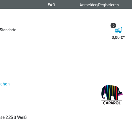
FAQ
Anmelden/Registrieren
0
Standorte
0,00 €
 sehen
e 2,25 lt Weiß