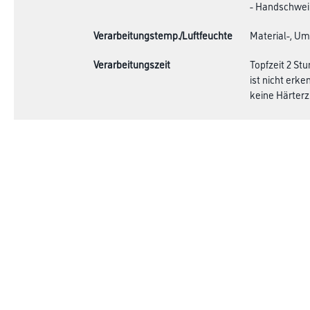
- Handschwei
Verarbeitungstemp./Luftfeuchte
Material-, Um
Verarbeitungszeit
Topfzeit 2 St
ist nicht erk
keine Härterz
Verbrauch
Ca. 100 - 120
können. Exakt
Achtung
Online-Shop
Farbe
Verbrauchsmate