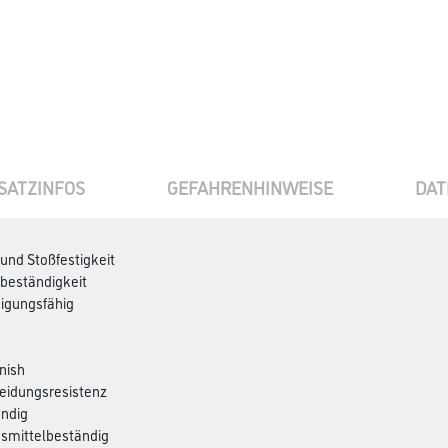
SATZINFOS
GEFAHRENHINWEISE
DAT
 und Stoßfestigkeit
beständigkeit
nigungsfähig
inish
reidungsresistenz
ändig
nsmittelbeständig