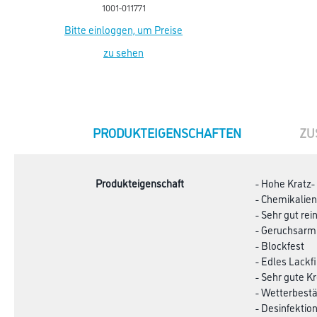
1001-011771
Bitte einloggen, um Preise
zu sehen
CURRENT
PRODUKTEIGENSCHAFTEN
ZU
TAB:
Produkteigenschaft
- Hohe Kratz-
- Chemikalien
- Sehr gut rei
- Geruchsarm
- Blockfest
- Edles Lackf
- Sehr gute K
- Wetterbest
- Desinfektio