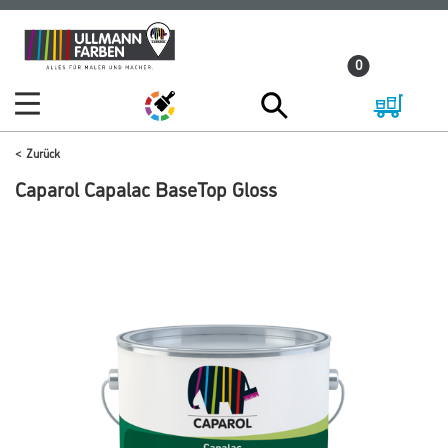
Zum
Zum
Inhalt
Navigationsmenü
0
springen
springen
Zurück
Caparol Capalac BaseTop Gloss