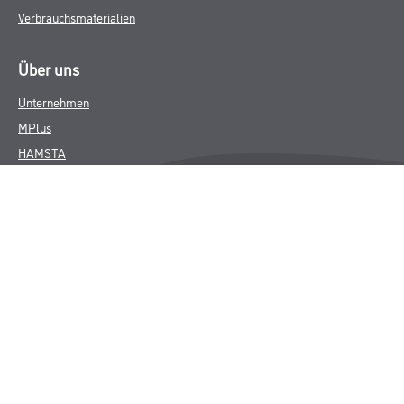
Verbrauchsmaterialien
Über uns
Unternehmen
MPlus
HAMSTA
Karriere
Services
FAQ
Rechtliches
AGB
Nutzungsbedingungen
Logistik- und Servicepreisliste
Impressum