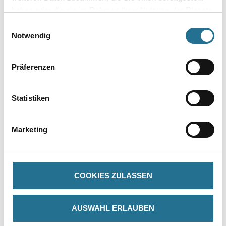
Umrechnungsfaktoren
haben oder die sie im Rahmen Ihrer Nutzung der Dienste
gesammelt haben.
Einwilligungsauswahl
Zur Farbauswahl für Ihren Wunschfarbton
Notwendig
Präferenzen
Statistiken
Marketing
PRODUKTEIGENSCHAFTEN
Produkteigenschaft
COOKIES ZULASSEN
- Guter Schutz vor Feuchtigkeit
- Hohe Füllkraft
- Schnelle Trocknung
- Hohes Deckvermögen auf Flächen und Kanten
AUSWAHL ERLAUBEN
- Sehr gute Wetterbeständigkeit
- Strapazierfähige Oberfläche