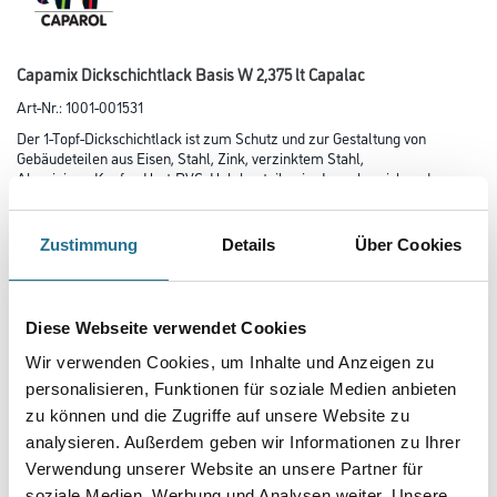
Capamix Dickschichtlack Basis W 2,375 lt Capalac
Art-Nr.:
1001-001531
Der 1-Topf-Dickschichtlack ist zum Schutz und zur Gestaltung von
Gebäudeteilen aus Eisen, Stahl, Zink, verzinktem Stahl,
Aluminium, Kupfer, Hart-PVC, Holzbauteilen im Innen­bereich und
maßhaltigen Holzbauteilen im Außen­bereich geeignet.
Korrosionsschutz für Eisen und Stahl. Nicht für die Beschichtung von
Dachflächen und eloxiertem Aluminium. Weißfarbtöne nicht
Zustimmung
Details
Über Cookies
auf Heizungsanlagen vewenden, da es zu Vergilbungen kommen kann
Farbtonbezeichnung
Diese Webseite verwendet Cookies
Wir verwenden Cookies, um Inhalte und Anzeigen zu
personalisieren, Funktionen für soziale Medien anbieten
Glanzgrad
zu können und die Zugriffe auf unsere Website zu
analysieren. Außerdem geben wir Informationen zu Ihrer
Verwendung unserer Website an unsere Partner für
Gebinde
soziale Medien, Werbung und Analysen weiter. Unsere