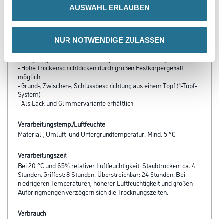
- Hohe Deckkraft
AUSWAHL ERLAUBEN
- Glimmerfarbtöne
- Korrosivitätskategorie C4 Prüfbericht für Korrosivitätskategorie
C4, Schutzdauer lang auf Stahl u. verzinkten Stahl nach
NUR NOTWENDIGE ZULASSEN
DIN EN ISO 12944 Teil 6 (Institut für Oberflächentechnik GmbH)
- Hervorragende Haftung
- Langlebiger Schutz durch sehr gute Wetter­beständigkeit
- Hohe Trockenschichtdicken durch großen Festkörpergehalt
möglich
- Grund-, Zwischen-, Schlussbeschichtung aus einem Topf (1-Topf-
System)
- Als Lack und Glimmervariante erhältlich
Verarbeitungstemp./Luftfeuchte
Material-, Umluft- und Untergrundtemperatur: Mind. 5 °C
Verarbeitungszeit
Bei 20 °C und 65% relativer Luftfeuchtigkeit. Staubtrocken: ca. 4
Stunden. Griffest: 8 Stunden. Überstreichbar: 24 Stunden. Bei
niedrigeren Temperaturen, höherer Luftfeuchtigkeit und großen
Aufbringmengen verzögern sich die Trocknungszeiten.
Verbrauch