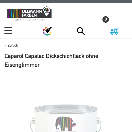
Zum
Zum
Inhalt
Navigationsmenü
0
springen
springen
Zurück
Caparol Capalac Dickschichtlack ohne
Eisenglimmer