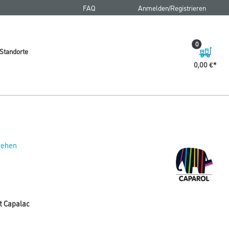
FAQ
Anmelden/Registrieren
0
Standorte
0,00 €
 sehen
t Capalac