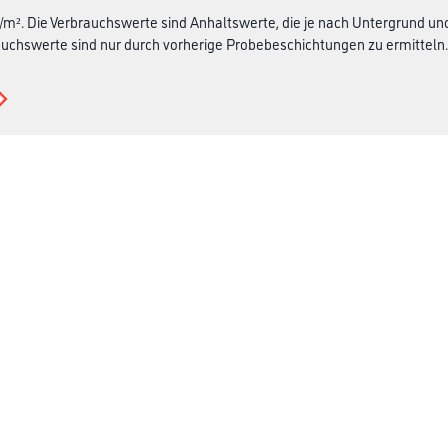
 g/m². Die Verbrauchswerte sind Anhaltswerte, die je nach Untergrund 
uchswerte sind nur durch vorherige Probebeschichtungen zu ermitteln.
Über uns
rialien
Unternehmen
MPlus
HAMSTA
Karriere
Services
FAQ