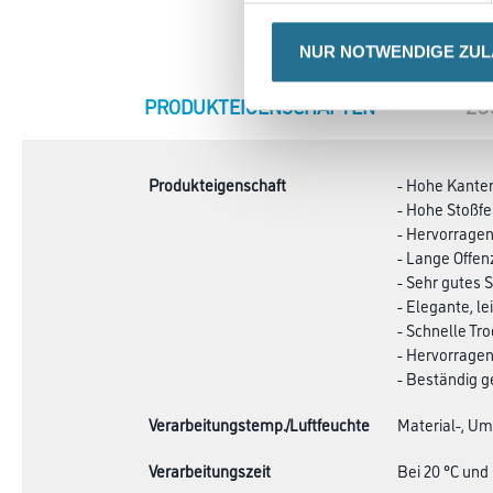
NUR NOTWENDIGE ZU
CURRENT
PRODUKTEIGENSCHAFTEN
ZU
TAB:
Produkteigenschaft
- Hohe Kant
- Hohe Stoßfe
- Hervorrag
- Lange Offen
- Sehr gutes
- Elegante, le
- Schnelle Tr
- Hervorragen
- Beständig 
Verarbeitungstemp./Luftfeuchte
Material-, Um
Verarbeitungszeit
Bei 20 °C und