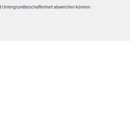
und Untergrundbeschaffenheit abweichen können.
Rechtliches
AGB
Nutzungsbedingungen
Logistik- und Servicepreisliste
Impressum
Datenschutz
Integrität
Kontakt