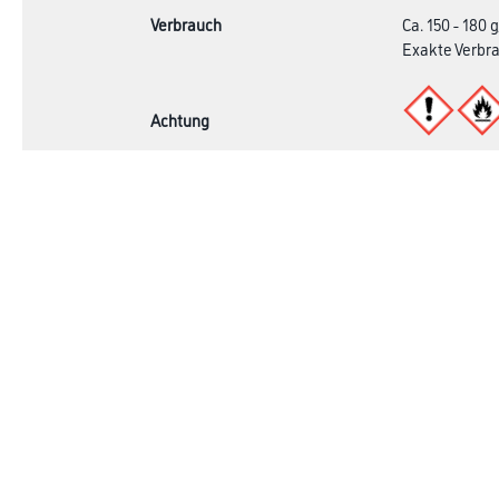
Verbrauch
Ca. 150 - 180
Exakte Verbra
Achtung
Online-Shop
Farbe
Verbrauchsmate
WDV-Systeme
Trockenbau
Putze- und Spachtelmassen
Bodenbeläge
Wand- & Deckenbeläge
Werkzeug & Maschinen