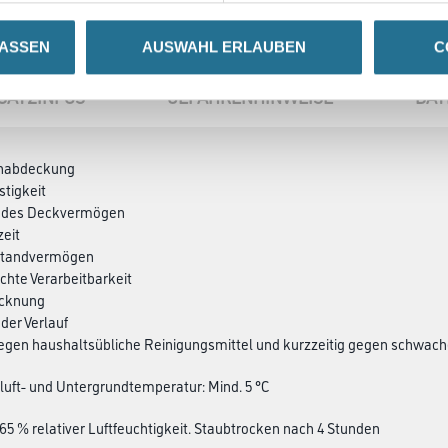
LASSEN
AUSWAHL ERLAUBEN
C
SATZINFOS
GEFAHRENHINWEISE
DAT
enabdeckung
stigkeit
endes Deckvermögen
zeit
 Standvermögen
ichte Verarbeitbarkeit
ocknung
der Verlauf
gegen haushaltsübliche Reinigungsmittel und kurzzeitig gegen schwac
luft- und Untergrundtemperatur: Mind. 5 °C
 65 % relativer Luftfeuchtigkeit. Staubtrocken nach 4 Stunden