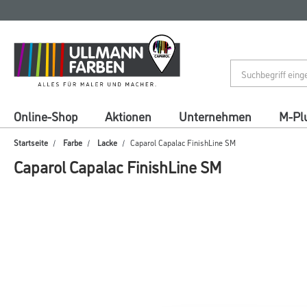
Zum
Zum
Inhalt
Navigationsmenü
springen
springen
Online-Shop
Aktionen
Unternehmen
M-Pl
Startseite
Farbe
Lacke
Caparol Capalac FinishLine SM
Caparol Capalac FinishLine SM