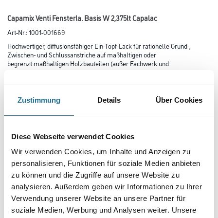
Capamix Venti Fensterla. Basis W 2,375lt Capalac
Art-Nr.:
1001-001669
Hochwertiger, diffusionsfähiger Ein-Topf-Lack für rationelle Grund-,
Zwischen- und Schlussanstriche auf maßhaltigen oder
begrenzt maßhaltigen Holzbauteilen (außer Fachwerk und
Fassadenverkleidungen) und grundiertem Metall im Außen- und
Innenbereich.
Bestens geeignet für die Renovierung auf bestehenden Anstrichen ohne
zusätzliche Grundierung.
Zustimmung
Details
Über Cookies
Farbtonbezeichnung
Diese Webseite verwendet Cookies
Wir verwenden Cookies, um Inhalte und Anzeigen zu
Glanzgrad
personalisieren, Funktionen für soziale Medien anbieten
zu können und die Zugriffe auf unsere Website zu
analysieren. Außerdem geben wir Informationen zu Ihrer
Gebinde
Verwendung unserer Website an unsere Partner für
soziale Medien, Werbung und Analysen weiter. Unsere