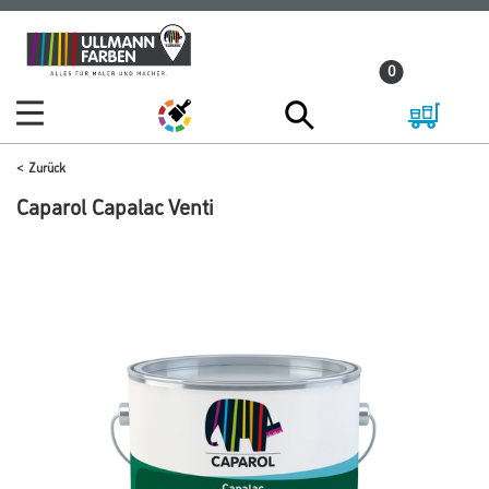
Zum
Zum
Inhalt
Navigationsmenü
0
springen
springen
Zurück
Caparol Capalac Venti