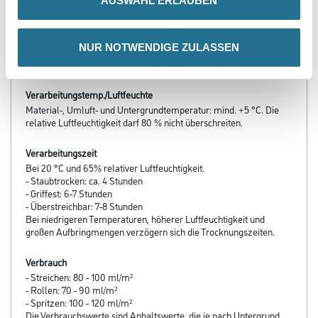
AUSWAHL ERLAUBEN
- Hervorragendes Deckvermögen
- Hohe Füllkraft
- Schnell trocknend
NUR NOTWENDIGE ZULASSEN
- Sehr gute Wetterbeständigkeit
- Beständig gegen haushaltsübliche Reinigungsmittel
Verarbeitungstemp./Luftfeuchte
Material-, Umluft- und Untergrundtemperatur: mind. +5 °C. Die
relative Luftfeuchtigkeit darf 80 % nicht überschreiten.
Verarbeitungszeit
Bei 20 °C und 65% relativer Luftfeuchtigkeit.
- Staubtrocken: ca. 4 Stunden
- Griffest: 6-7 Stunden
- Überstreichbar: 7-8 Stunden
Bei niedrigeren Temperaturen, höherer Luftfeuchtigkeit und
großen Aufbringmengen verzögern sich die Trocknungszeiten.
Verbrauch
- Streichen: 80 - 100 ml/m²
- Rollen: 70 - 90 ml/m²
- Spritzen: 100 - 120 ml/m²
Die Verbrauchswerte sind Anhaltswerte, die je nach Untergrund