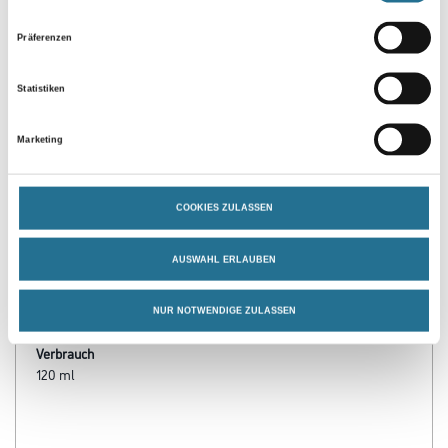
Präferenzen
Statistiken
Marketing
PRODUKTEIGENSCHAFTEN
COOKIES ZULASSEN
Produkteigenschaft
- Leicht zu verarbeiten
AUSWAHL ERLAUBEN
- Gute Abriebbeständigkeit
- Sehr füllkräftig
- Guten Verlauf
NUR NOTWENDIGE ZULASSEN
- Gute Beständigkeit gegen Trittspuren und übliche
Haushaltschemikalien
- Hohe Lichtechtheit
Verarbeitungstemp./Luftfeuchte
Vor Gebrauch sorgfältig aufrühren. Es sollte pro Tag nur ein