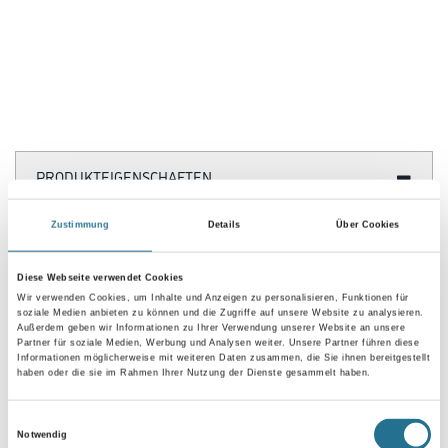
mittlerer Beanspruchung unterliegen. Leicht zu verarbeiten.
Ergibt eine gute Abriebbeständigkeit mit sehr guter Fülle, lichtecht, guten
Verlauf, sehr gute Beständigkeit gegen Trittspuren
und gute Beständigkeit gegen die üblichen Haushaltschemikalien.
Farbtonbezeichnung
Glanzgrad
Zustimmung
Details
Über Cookies
Gebinde
Diese Webseite verwendet Cookies
Wir verwenden Cookies, um Inhalte und Anzeigen zu personalisieren, Funktionen für
soziale Medien anbieten zu können und die Zugriffe auf unsere Website zu analysieren.
Außerdem geben wir Informationen zu Ihrer Verwendung unserer Website an unsere
Partner für soziale Medien, Werbung und Analysen weiter. Unsere Partner führen diese
Informationen möglicherweise mit weiteren Daten zusammen, die Sie ihnen bereitgestellt
haben oder die sie im Rahmen Ihrer Nutzung der Dienste gesammelt haben.
Umrechnungsfaktoren
Einwilligungsauswahl
Notwendig