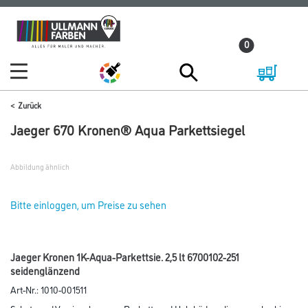
Zum
Zum
Inhalt
Navigationsmenü
0
springen
springen
Zurück
Jaeger 670 Kronen® Aqua Parkettsiegel