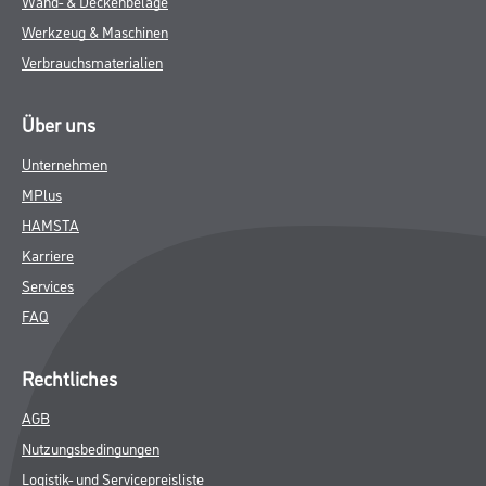
ZUSATZINFOS
GEFAHRENHINWEISE
DATENBLÄTTER
SPEZIFIKATIONEN
Online-Shop
Farbe
WDV-Systeme
Trockenbau
Putze- und Spachtelmassen
Bodenbeläge
Wand- & Deckenbeläge