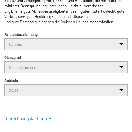
Abbildung ähnlich
Bitte einloggen, um Preise zu sehen
Jaeger Kronen 1K-Aqua-Parkettsie. 2,5 lt 6700102-251
seidenglänzend
Art-Nr.:
1010-001511
Schutz und Versiegelung von Parkett- und Holzböden, die normaler bis