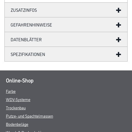
Anstrich aufgebracht werden um den Quelldruck des Wassers auf
das
Holz zu begrenzen. Nach jedem Anstrich des Siegels sollte ein
Zwischenschliff durchgeführt werden. Während der gesamten
Verarbeitungs- und Trocknungszeit darf die Werkstoff-,
Untergrund- und Lufttemperatur 15°C nicht unter- und 30°C nicht
überschreiten. Die Luftfeuchtigkeit sollte während der gesamten
Zeit zwischen 30 % r.F. und 70 % r.F. liegen. Niedrige
Temperaturen sowie hohe Luftfeuchte verlängern die Trockenzeit.
Verarbeitungszeit
- Trocknung/Überstreichbarkeit: (20°C/55 % r.F.)
- Staubtrocken: nach ca. 30 min
- Schleifbar: nach ca. 2 - 3 h
- Überstreichbar: nach ca. 2 - 3 h
- Begehbar: nach ca. 8 h
- Voll belastbar: nach ca. 14 Tage
Verbrauch
120 ml