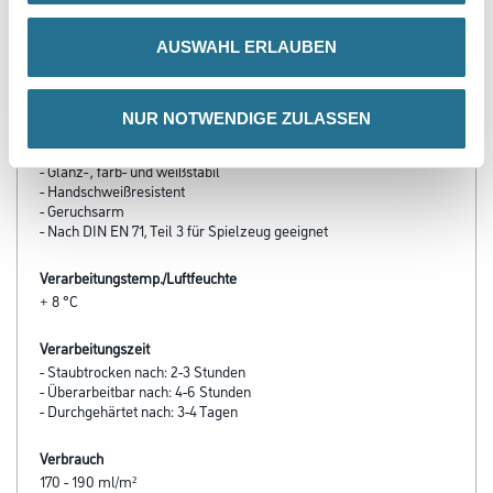
AUSWAHL ERLAUBEN
Produkteigenschaft
- Mattes Finish / Glanzgrad: kleiner als 10 E. / 60º
- Hervorragende Oberflächenhärte
- Blockfest / Polyurethan- basiert
NUR NOTWENDIGE ZULASSEN
- Sehr gutes Deckvermögen, beste Kantenabdeckung
- Alkalibeständig
- Glanz- , farb- und weißstabil
- Handschweißresistent
- Geruchsarm
- Nach DIN EN 71, Teil 3 für Spielzeug geeignet
Verarbeitungstemp./Luftfeuchte
+ 8 °C
Verarbeitungszeit
- Staubtrocken nach: 2-3 Stunden
- Überarbeitbar nach: 4-6 Stunden
- Durchgehärtet nach: 3-4 Tagen
Verbrauch
170 - 190 ml/m²