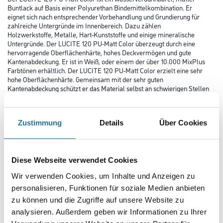
Buntlack auf Basis einer Polyurethan Bindemittelkombination. Er
eignet sich nach entsprechender Vorbehandlung und Grundierung für
zahlreiche Untergründe im Innenbereich. Dazu zählen
Holzwerkstoffe, Metalle, Hart-Kunststoffe und einige mineralische
Untergründe. Der LUCITE 120 PU-Matt Color überzeugt durch eine
hervorragende Oberflächenhärte, hohes Deckvermögen und gute
Kantenabdeckung. Er ist in Weiß, oder einem der über 10.000 MixPlus
Farbtönen erhältlich. Der LUCITE 120 PU-Matt Color erzielt eine sehr
hohe Oberflächenhärte. Gemeinsam mit der sehr guten
Kantenabdeckung schützt er das Material selbst an schwierigen Stellen
sicher und zuverlässig. Dieser PU-Lack ist blockfest und
handschweißresistent. Er ist weiß-, farb- und glanzstabil. So bleibt die
edle Optik der Beschichtung lange erhalten. Der LUCITE
Zustimmung
Details
Über Cookies
120 PU-Matt Color ist nach DIN EN 71, Teil 3 für Spielzeug geeignet.
Außerdem ist er geruchsarm und nach DIN 55944 Blei- und
Chromat-frei. Das bereitet Kinder Freude.
Diese Webseite verwendet Cookies
Farbtonbezeichnung
Wir verwenden Cookies, um Inhalte und Anzeigen zu
personalisieren, Funktionen für soziale Medien anbieten
zu können und die Zugriffe auf unsere Website zu
Glanzgrad
analysieren. Außerdem geben wir Informationen zu Ihrer