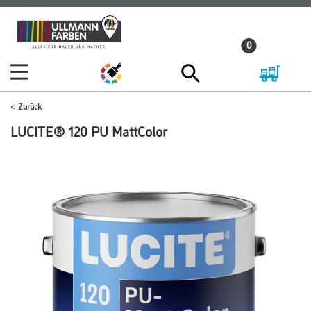
Zum
Zum
Inhalt
Navigationsmenü
0
springen
springen
Zurück
LUCITE® 120 PU MattColor