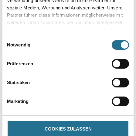
Verwendung unserer Website an unsere Partner für
soziale Medien, Werbung und Analysen weiter. Unsere
Gebinde
Partner führen diese Informationen möglicherweise mit
weiteren Daten zusammen, die Sie ihnen bereitgestellt
haben oder die sie im Rahmen Ihrer Nutzung der Dienste
gesammelt haben.
Einwilligungsauswahl
Notwendig
Umrechnungsfaktoren
Präferenzen
Zur Farbauswahl für Ihren Wunschfarbton
Statistiken
Marketing
COOKIES ZULASSEN
PRODUKTEIGENSCHAFTEN