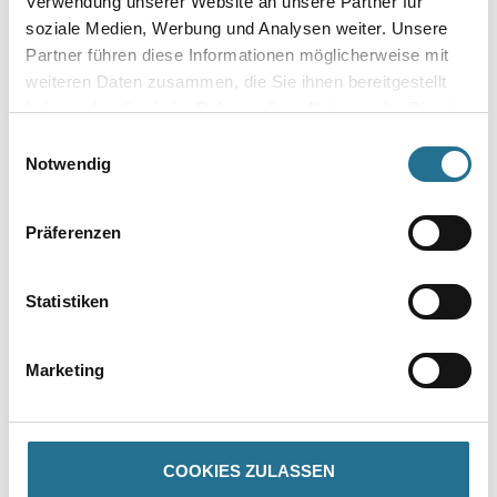
Verwendung unserer Website an unsere Partner für
soziale Medien, Werbung und Analysen weiter. Unsere
Gebinde
Partner führen diese Informationen möglicherweise mit
weiteren Daten zusammen, die Sie ihnen bereitgestellt
haben oder die sie im Rahmen Ihrer Nutzung der Dienste
gesammelt haben.
Einwilligungsauswahl
Notwendig
Umrechnungsfaktoren
Präferenzen
Zur Farbauswahl für Ihren Wunschfarbton
Statistiken
Marketing
COOKIES ZULASSEN
PRODUKTEIGENSCHAFTEN