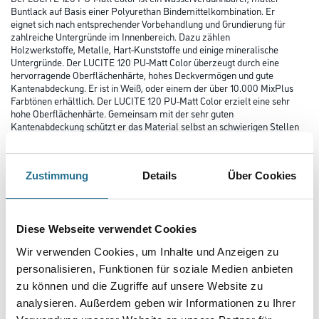
Buntlack auf Basis einer Polyurethan Bindemittelkombination. Er
eignet sich nach entsprechender Vorbehandlung und Grundierung für
zahlreiche Untergründe im Innenbereich. Dazu zählen
Holzwerkstoffe, Metalle, Hart-Kunststoffe und einige mineralische
Untergründe. Der LUCITE 120 PU-Matt Color überzeugt durch eine
hervorragende Oberflächenhärte, hohes Deckvermögen und gute
Kantenabdeckung. Er ist in Weiß, oder einem der über 10.000 MixPlus
Farbtönen erhältlich. Der LUCITE 120 PU-Matt Color erzielt eine sehr
hohe Oberflächenhärte. Gemeinsam mit der sehr guten
Kantenabdeckung schützt er das Material selbst an schwierigen Stellen
sicher und zuverlässig. Dieser PU-Lack ist blockfest und
handschweißresistent. Er ist weiß-, farb- und glanzstabil. So bleibt die
edle Optik der Beschichtung lange erhalten. Der LUCITE
Zustimmung
Details
Über Cookies
120 PU-Matt Color ist nach DIN EN 71, Teil 3 für Spielzeug geeignet.
Außerdem ist er geruchsarm und nach DIN 55944 Blei- und
Chromat-frei. Das bereitet Kinder Freude.
Diese Webseite verwendet Cookies
Farbtonbezeichnung
Wir verwenden Cookies, um Inhalte und Anzeigen zu
personalisieren, Funktionen für soziale Medien anbieten
zu können und die Zugriffe auf unsere Website zu
Glanzgrad
analysieren. Außerdem geben wir Informationen zu Ihrer