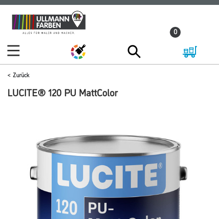
Zum
Zum
Inhalt
Navigationsmenü
0
springen
springen
Zurück
LUCITE® 120 PU MattColor