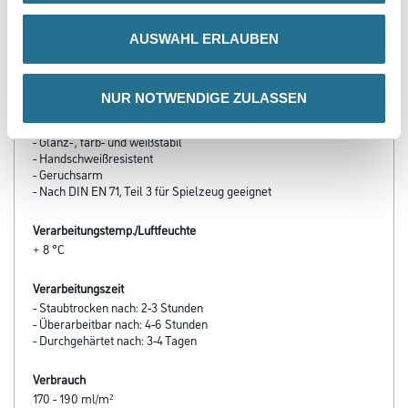
AUSWAHL ERLAUBEN
Produkteigenschaft
- Mattes Finish / Glanzgrad: kleiner als 10 E. / 60º
- Hervorragende Oberflächenhärte
- Blockfest / Polyurethan- basiert
NUR NOTWENDIGE ZULASSEN
- Sehr gutes Deckvermögen, beste Kantenabdeckung
- Alkalibeständig
- Glanz- , farb- und weißstabil
- Handschweißresistent
- Geruchsarm
- Nach DIN EN 71, Teil 3 für Spielzeug geeignet
Verarbeitungstemp./Luftfeuchte
+ 8 °C
Verarbeitungszeit
- Staubtrocken nach: 2-3 Stunden
- Überarbeitbar nach: 4-6 Stunden
- Durchgehärtet nach: 3-4 Tagen
Verbrauch
170 - 190 ml/m²