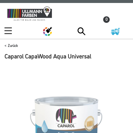
Zum
Zum
Inhalt
Navigationsmenü
0
springen
springen
Zurück
Caparol CapaWood Aqua Universal