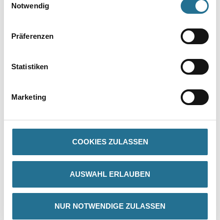
Notwendig
Präferenzen
Statistiken
PRODUKTEIGENSCHAFTEN
Marketing
Verarbeitungstemp./Luftfeuchte
- Material-, Umluft- und Untergrundtemperatur: mind. 5 °C
(günstiger Bereich: 10 bis 25 °C)
- Relative Luftfeuchte: ≤ 80 %
COOKIES ZULASSEN
Verarbeitungszeit
Bei 23 °C und 50 % relativer Luftfeuchtigkeit:
AUSWAHL ERLAUBEN
- Grifffest: ca. 0,5 h
- Überstreichbar: ca. 1 h
- Stapelbar: ca. 8 h
- Regenfest: mind. 12 h
NUR NOTWENDIGE ZULASSEN
- Blockest: ca. 24 h