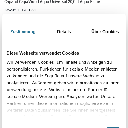
Caparol CapaWood Aqua Universal 20,0 lt Aqua Eiche
Art-Nr.:
1001-016486
Wasserbasierte Mittelschichtlasur für Holzbauteile im Außenbereich.
Farbtonbezeichnung
Zustimmung
Details
Über Cookies
Glanzgrad
Diese Webseite verwendet Cookies
Wir verwenden Cookies, um Inhalte und Anzeigen zu
personalisieren, Funktionen für soziale Medien anbieten
Gebinde
zu können und die Zugriffe auf unsere Website zu
analysieren. Außerdem geben wir Informationen zu Ihrer
Verwendung unserer Website an unsere Partner für
soziale Medien, Werbung und Analysen weiter. Unsere
Partner führen diese Informationen möglicherweise mit
weiteren Daten zusammen, die Sie ihnen bereitgestellt
Umrechnungsfaktoren
haben oder die sie im Rahmen Ihrer Nutzung der Dienste
gesammelt haben.
Einwilligungsauswahl