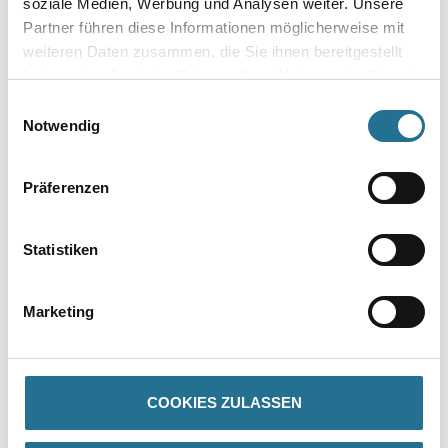
soziale Medien, Werbung und Analysen weiter. Unsere
Partner führen diese Informationen möglicherweise mit
weiteren Daten zusammen, die Sie ihnen bereitgestellt
haben oder die sie im Rahmen Ihrer Nutzung der Dienste
gesammelt haben.
Einwilligungsauswahl
Zur Farbauswahl für Ihren Wunschfarbton
Notwendig
Zur Weißware
Präferenzen
Statistiken
Marketing
PRODUKTEIGENSCHAFTEN
COOKIES ZULASSEN
Verarbeitungstemp./Luftfeuchte