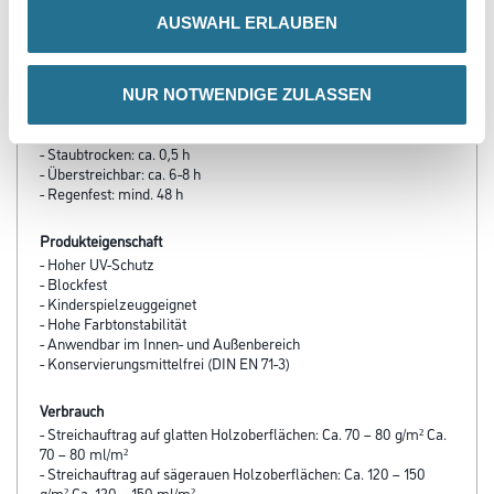
- Material-, Umluft- und Untergrundtemperatur: mind. 5 °C
AUSWAHL ERLAUBEN
(günstiger Bereich: 10 bis 25 °C)
- Relative Luftfeuchte: ≤ 80 %
NUR NOTWENDIGE ZULASSEN
Verarbeitungszeit
Bei 23 °C und 50 % relativer Luftfeuchtigkeit:
- Staubtrocken: ca. 0,5 h
- Überstreichbar: ca. 6-8 h
- Regenfest: mind. 48 h
Produkteigenschaft
- Hoher UV-Schutz
- Blockfest
- Kinderspielzeuggeignet
- Hohe Farbtonstabilität
- Anwendbar im Innen- und Außenbereich
- Konservierungsmittelfrei (DIN EN 71-3)
Verbrauch
- Streichauftrag auf glatten Holzoberflächen: Ca. 70 – 80 g/m² Ca.
70 – 80 ml/m²
- Streichauftrag auf sägerauen Holzoberflächen: Ca. 120 – 150
g/m² Ca. 120 – 150 ml/m²