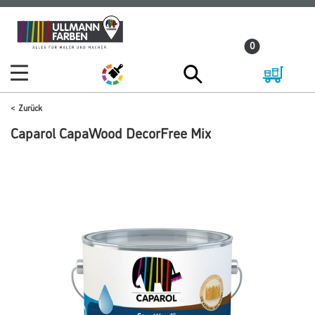
Zum
Zum
Inhalt
Navigationsmenü
0
springen
springen
Zurück
Caparol CapaWood DecorFree Mix