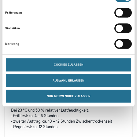
Präferenzen
Statistiken
Marketing
PRODUKTEIGENSCHAFTEN
COOKIES ZULASSEN
Verarbeitungstemp./Luftfeuchte
- Material-, Umluft- und Untergrundtemperatur: mind. 5 °C
AUSWAHL ERLAUBEN
(günstiger Bereich: 10 bis 25 °C)
- Relative Luftfeuchte: ≤ 80 %
NUR NOTWENDIGE ZULASSEN
Verarbeitungszeit
Bei 23 °C und 50 % relativer Luftfeuchtigkeit:
- Grifffest: ca. 4 – 6 Stunden
- zweiter Auftrag: ca. 10 – 12 Stunden Zwischentrockenzeit
- Regenfest: ca. 12 Stunden