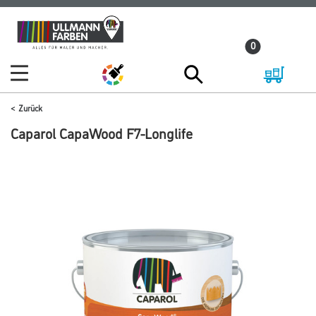
Zum
Zum
Inhalt
Navigationsmenü
0
springen
springen
Zurück
Caparol CapaWood F7-Longlife