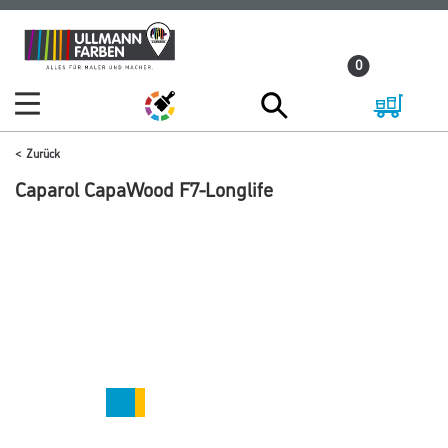
Zum
Zum
Inhalt
Navigationsmenü
0
springen
springen
Zurück
Caparol CapaWood F7-Longlife