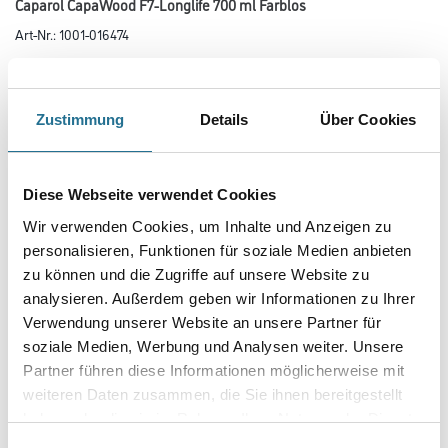
Caparol CapaWood F7-Longlife 700 ml Farblos
Art-Nr.:
1001-016474
Lösemittelbasierte Dickschichtlasur für die farbige Gestaltung und den
Schutz von Holzbauteilen.
Zustimmung
Details
Über Cookies
Farbtonbezeichnung
Diese Webseite verwendet Cookies
Glanzgrad
Wir verwenden Cookies, um Inhalte und Anzeigen zu
personalisieren, Funktionen für soziale Medien anbieten
zu können und die Zugriffe auf unsere Website zu
Gebinde
analysieren. Außerdem geben wir Informationen zu Ihrer
Verwendung unserer Website an unsere Partner für
soziale Medien, Werbung und Analysen weiter. Unsere
Partner führen diese Informationen möglicherweise mit
weiteren Daten zusammen, die Sie ihnen bereitgestellt
Umrechnungsfaktoren
haben oder die sie im Rahmen Ihrer Nutzung der Dienste
gesammelt haben.