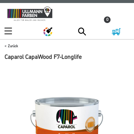
Zum
Zum
Inhalt
Navigationsmenü
0
springen
springen
Zurück
Caparol CapaWood F7-Longlife