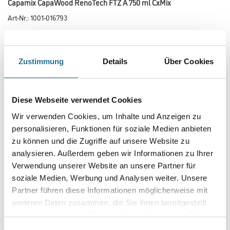
Capamix CapaWood RenoTech FTZ A 750 ml CxMix
Art-Nr.:
1001-016793
Lösemittelbasierte Holzfarbe im universellen Eintopfsystem für alle
Renovieranstriche im Außenbereich.
Zustimmung
Details
Über Cookies
Farbtonbezeichnung
Diese Webseite verwendet Cookies
Glanzgrad
Wir verwenden Cookies, um Inhalte und Anzeigen zu
personalisieren, Funktionen für soziale Medien anbieten
zu können und die Zugriffe auf unsere Website zu
Gebinde
analysieren. Außerdem geben wir Informationen zu Ihrer
Verwendung unserer Website an unsere Partner für
soziale Medien, Werbung und Analysen weiter. Unsere
Partner führen diese Informationen möglicherweise mit
weiteren Daten zusammen, die Sie ihnen bereitgestellt
Umrechnungsfaktoren
haben oder die sie im Rahmen Ihrer Nutzung der Dienste
gesammelt haben.