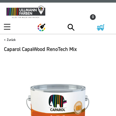
Zum
Zum
Inhalt
Navigationsmenü
0
springen
springen
Zurück
Caparol CapaWood RenoTech Mix