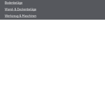
Bodenbeläge
Wand- & Deckenbeläge
Werkzeug & Maschinen
Verbrauchsmaterialien
Über uns
Unternehmen
MPlus
HAMSTA
Karriere
Services
FAQ
Rechtliches
AGB