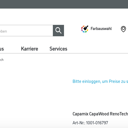
Farbauswahl
us
Karriere
Services
ech
Bitte einloggen, um Preise zu
Capamix CapaWood RenoTech FT
Art-Nr.:
1001-016797