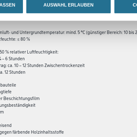
LASSEN
AUSWAHL ERLAUBEN
C
SATZINFOS
GEFAHRENHINWEISE
DAT
mluft- und Untergrundtemperatur: mind. 5 °C (günstiger Bereich: 10 bis 2
tfeuchte: ≤ 80 %
50 % relativer Luftfeuchtigkeit:
. 4 – 6 Stunden
trag: ca. 10 – 12 Stunden Zwischentrockenzeit
ca. 12 Stunden
zbauteile
ngtiefe
der Beschichtungsfilm
rungsbeständigkeit
em
eisend
gegen färbende Holzinhaltsstoffe