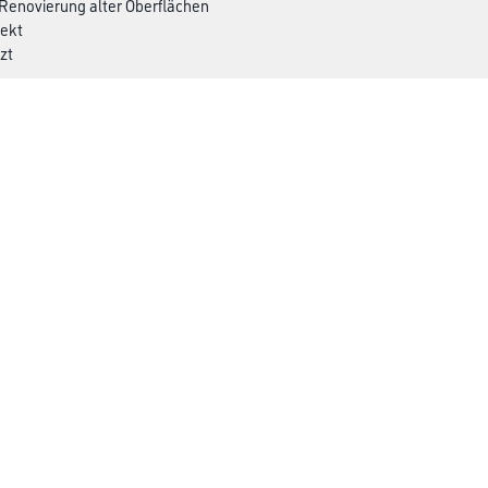
e Renovierung alter Oberflächen
fekt
zt
noTech Basis Weiß:
ag auf gehobelten Holzoberflächen: ca. 90 – 120 g/m²; ca. 70 – 95 ml/m²
rag auf sägerauen Holzoberflächen: ca. 160 – 200 g/m² ca. 125 – 160 ml/m
Über uns
rialien
Unternehmen
MPlus
HAMSTA
Karriere