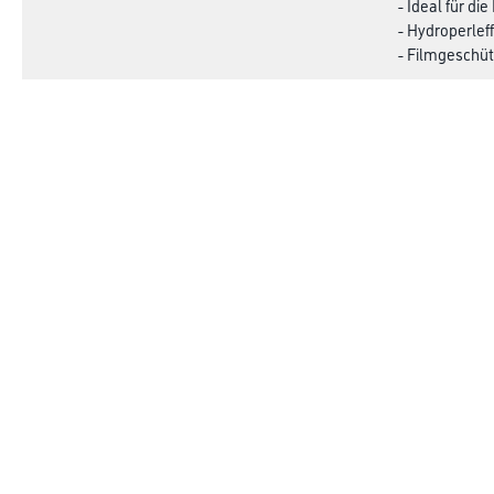
- Ideal für di
- Hydroperlef
- Filmgeschüt
Verbrauch
CapaWood Re
- Streichauftr
- Streichauft
Achtung
Online-Shop
Farbe
Verbrauchsmate
WDV-Systeme
Trockenbau
Putze- und Spachtelmassen