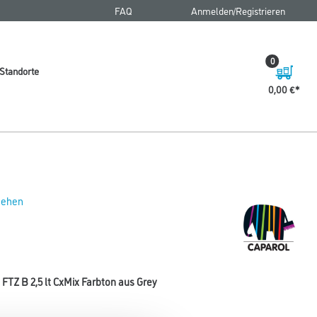
FAQ
Anmelden/Registrieren
0
Standorte
0,00 €
 sehen
Z B 2,5 lt CxMix Farbton aus Grey