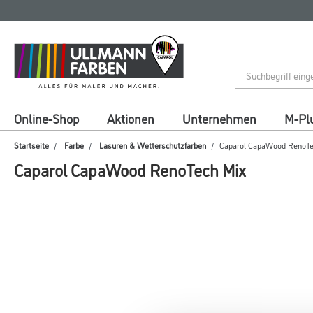
Zum
Zum
Inhalt
Navigationsmenü
springen
springen
Online-Shop
Aktionen
Unternehmen
M-Pl
Startseite
Farbe
Lasuren & Wetterschutzfarben
Caparol CapaWood RenoT
Caparol CapaWood RenoTech Mix