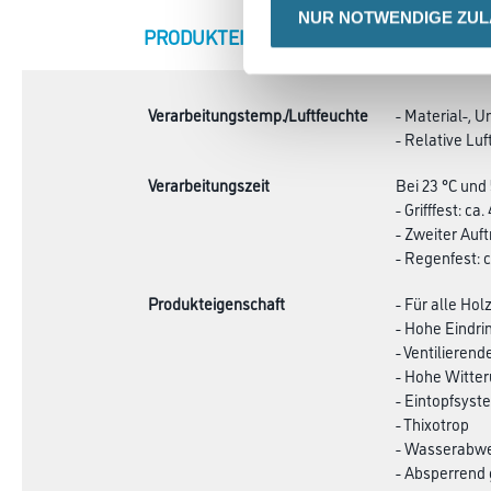
NUR NOTWENDIGE ZU
CURRENT
PRODUKTEIGENSCHAFTEN
ZU
TAB:
Verarbeitungstemp./Luftfeuchte
- Material-, U
- Relative Luf
Verarbeitungszeit
Bei 23 °C und 
- Grifffest: ca
- Zweiter Auf
- Regenfest: 
Produkteigenschaft
- Für alle Hol
- Hohe Eindri
- Ventilieren
- Hohe Witte
- Eintopfsyst
- Thixotrop
- Wasserabw
- Absperrend 