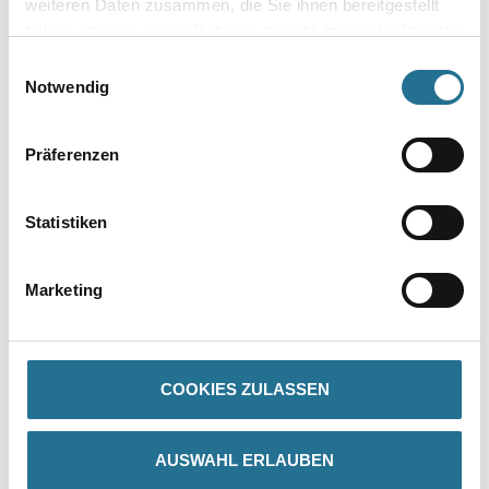
weiteren Daten zusammen, die Sie ihnen bereitgestellt
Zur Farbauswahl für Ihren Wunschfarbton
haben oder die sie im Rahmen Ihrer Nutzung der Dienste
gesammelt haben.
Einwilligungsauswahl
Zur Weißware
Notwendig
Präferenzen
Statistiken
Marketing
PRODUKTEIGENSCHAFTEN
Verarbeitungstemp./Luftfeuchte
COOKIES ZULASSEN
- Material-, Umluft- und Untergrundtemperatur: mind. 5 °C
(günstiger Bereich: 10 bis 25 °C)
- Relative Luftfeuchte: ≤ 80 %
AUSWAHL ERLAUBEN