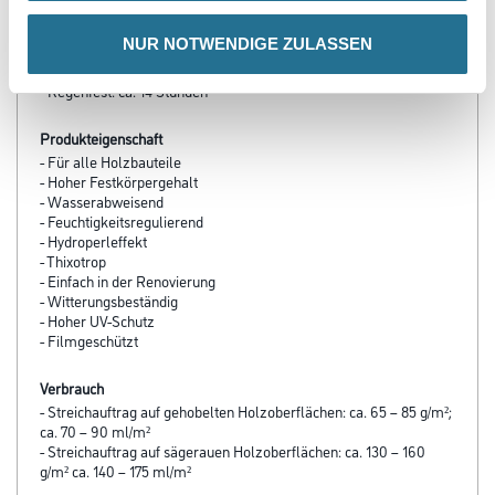
Verarbeitungszeit
Bei 23 °C und 50 % relativer Luftfeuchtigkeit:
NUR NOTWENDIGE ZULASSEN
- Grifffest: ca. 4 – 6 Stunden
- Zweiter Auftrag: ca. 10 – 12 Stunden
- Regenfest: ca. 14 Stunden
Produkteigenschaft
- Für alle Holzbauteile
- Hoher Festkörpergehalt
- Wasserabweisend
- Feuchtigkeitsregulierend
- Hydroperleffekt
- Thixotrop
- Einfach in der Renovierung
- Witterungsbeständig
- Hoher UV-Schutz
- Filmgeschützt
Verbrauch
- Streichauftrag auf gehobelten Holzoberflächen: ca. 65 – 85 g/m²;
ca. 70 – 90 ml/m²
- Streichauftrag auf sägerauen Holzoberflächen: ca. 130 – 160
g/m² ca. 140 – 175 ml/m²