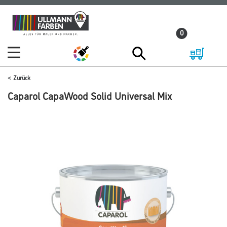
Zum
Zum
Inhalt
Navigationsmenü
0
springen
springen
Zurück
Caparol CapaWood Solid Universal Mix