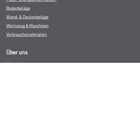
Bodenbeläge
Wand- & Deckenbeläge
Werkzeug & Maschinen
Verbrauchsmaterialien
Über uns
Unternehmen
MPlus
HAMSTA
Karriere
Services
FAQ
Rechtliches
AGB