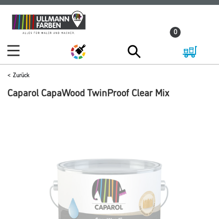
Zum
Zum
Inhalt
Navigationsmenü
0
springen
springen
Zurück
Caparol CapaWood TwinProof Clear Mix