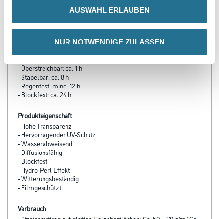
- Material-, Umluft- und Untergrundtemperatur: mind. 5 °C
AUSWAHL ERLAUBEN
(günstiger Bereich: 10 bis 25 °C)
- Relative Luftfeuchte: ≤ 80 %
NUR NOTWENDIGE ZULASSEN
Verarbeitungszeit
Bei 23 °C und 50 % relativer Luftfeuchtigkeit:
- Überstreichbar: ca. 1 h
- Stapelbar: ca. 8 h
- Regenfest: mind. 12 h
- Blockfest: ca. 24 h
Produkteigenschaft
- Hohe Transparenz
- Hervorragender UV-Schutz
- Wasserabweisend
- Diffusionsfähig
- Blockfest
- Hydro-Perl Effekt
- Witterungsbeständig
- Filmgeschützt
Verbrauch
- Streichauftrag auf glatten Holzoberflächen: Ca. 50 – 70 g/m² Ca.