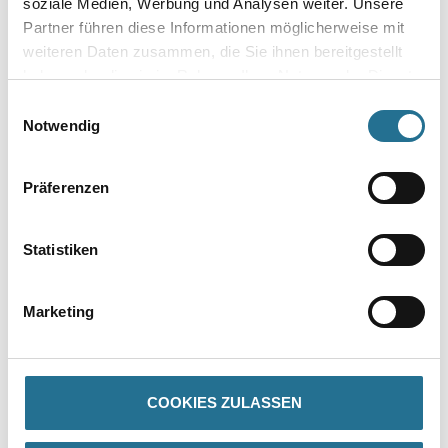
soziale Medien, Werbung und Analysen weiter. Unsere
Partner führen diese Informationen möglicherweise mit
weiteren Daten zusammen, die Sie ihnen bereitgestellt
haben oder die sie im Rahmen Ihrer Nutzung der Dienste
gesammelt haben.
Einwilligungsauswahl
Zur Farbauswahl für Ihren Wunschfarbton
Notwendig
Zur Weißware
Präferenzen
Statistiken
Marketing
PRODUKTEIGENSCHAFTEN
COOKIES ZULASSEN
Verarbeitungstemp./Luftfeuchte