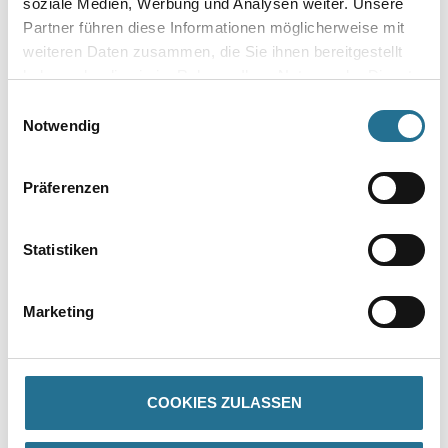
soziale Medien, Werbung und Analysen weiter. Unsere
Partner führen diese Informationen möglicherweise mit
weiteren Daten zusammen, die Sie ihnen bereitgestellt
haben oder die sie im Rahmen Ihrer Nutzung der Dienste
gesammelt haben.
Einwilligungsauswahl
Zur Farbauswahl für Ihren Wunschfarbton
Notwendig
Zur Weißware
Präferenzen
Statistiken
Marketing
PRODUKTEIGENSCHAFTEN
COOKIES ZULASSEN
Verarbeitungstemp./Luftfeuchte