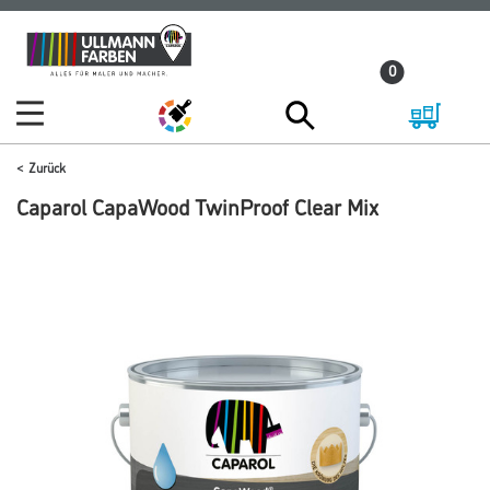
Zum
Zum
Inhalt
Navigationsmenü
0
springen
springen
Zurück
Caparol CapaWood TwinProof Clear Mix