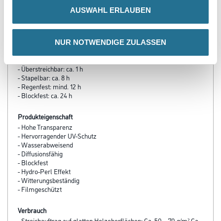
- Material-, Umluft- und Untergrundtemperatur: mind. 5 °C
AUSWAHL ERLAUBEN
(günstiger Bereich: 10 bis 25 °C)
- Relative Luftfeuchte: ≤ 80 %
NUR NOTWENDIGE ZULASSEN
Verarbeitungszeit
Bei 23 °C und 50 % relativer Luftfeuchtigkeit:
- Überstreichbar: ca. 1 h
- Stapelbar: ca. 8 h
- Regenfest: mind. 12 h
- Blockfest: ca. 24 h
Produkteigenschaft
- Hohe Transparenz
- Hervorragender UV-Schutz
- Wasserabweisend
- Diffusionsfähig
- Blockfest
- Hydro-Perl Effekt
- Witterungsbeständig
- Filmgeschützt
Verbrauch
- Streichauftrag auf glatten Holzoberflächen: Ca. 50 – 70 g/m² Ca.