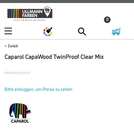
Zum
Zum
Inhalt
Navigationsmenü
0
springen
springen
Zurück
Caparol CapaWood TwinProof Clear Mix
Abbildung ähnlich
Bitte einloggen, um Preise zu sehen