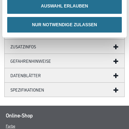
50 – 70 ml/m²
AUSWAHL ERLAUBEN
- Streichauftrag auf sägerauen Holzoberflächen: Ca. 100 – 140
g/m² Ca. 95 – 135 ml/m²
NUR NOTWENDIGE ZULASSEN
ZUSATZINFOS
GEFAHRENHINWEISE
DATENBLÄTTER
SPEZIFIKATIONEN
Online-Shop
Farbe