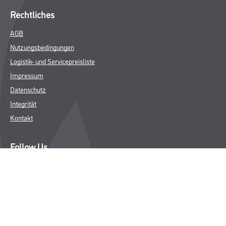
Rechtliches
AGB
Nutzungsbedingungen
Logistik- und Servicepreisliste
Impressum
Datenschutz
Integrität
Kontakt
Follow Us
© Copyright CMS Dienstleistungs-Gesellschaft
* NUR FÜR GEWERBLICHE KUNDEN. ALLE ANGEGEBENEN PREISE
SIND ZZGL. GESETZLICHER MWST.
**Punktestand wird innerhalb mehrerer Wochen aktualisiert.