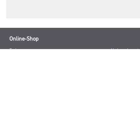
Online-Shop
Farbe
Verbrauchsmate
WDV-Systeme
Trockenbau
Putze- und Spachtelmassen
Bodenbeläge
Wand- & Deckenbeläge
Werkzeug & Maschinen