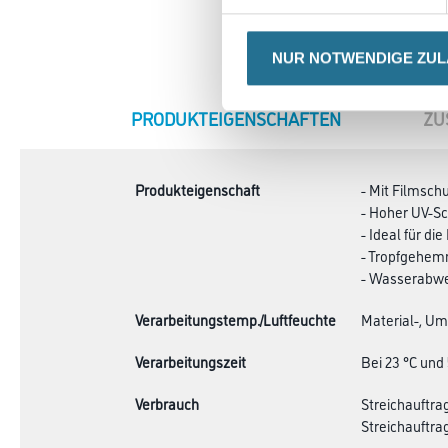
NUR NOTWENDIGE ZU
CURRENT
PRODUKTEIGENSCHAFTEN
ZU
TAB:
Produkteigenschaft
- Mit Filmsch
- Hoher UV-Sc
- Ideal für di
- Tropfgehe
- Wasserabwe
Verarbeitungstemp./Luftfeuchte
Material-, Um
Verarbeitungszeit
Bei 23 °C und 
Verbrauch
Streichauftra
Streichauftra