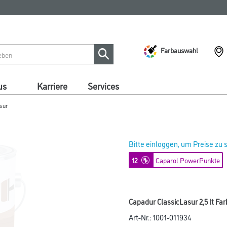
Farbauswahl
us
Karriere
Services
sur
Bitte einloggen, um Preise zu
12
Caparol PowerPunkte
Capadur ClassicLasur 2,5 lt Far
Art-Nr.:
1001-011934