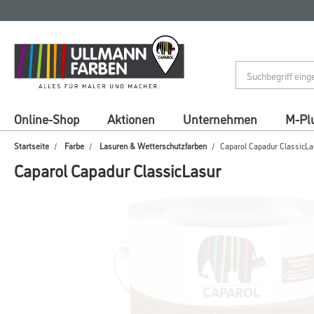
Zum
Zum
Inhalt
Navigationsmenü
springen
springen
Online-Shop
Aktionen
Unternehmen
M-Pl
Startseite
Farbe
Lasuren & Wetterschutzfarben
Caparol Capadur ClassicLa
Caparol Capadur ClassicLasur