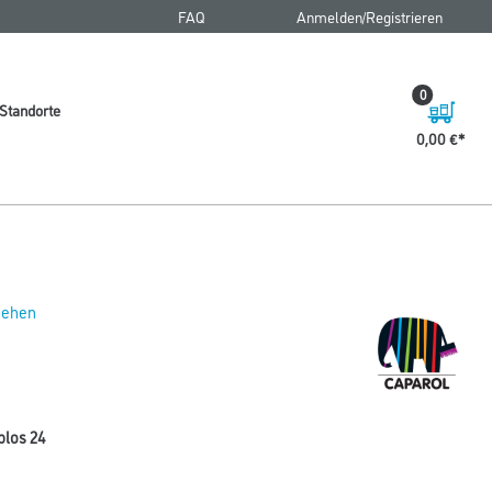
FAQ
Anmelden/Registrieren
0
Standorte
0,00 €
 sehen
blos 24