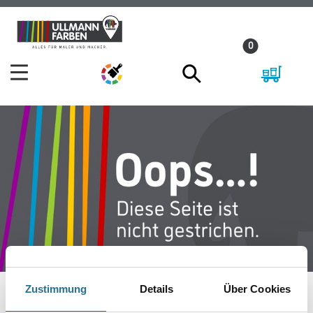
Zum
Zum
Inhalt
Navigationsmenü
0
springen
springen
Zustimmung
Details
Über Cookies