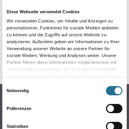
EIN KLEINER ZWISCHENFALL
Diese Webseite verwendet Cookies
IST AUFGETRETEN
Wir verwenden Cookies, um Inhalte und Anzeigen zu
personalisieren, Funktionen für soziale Medien anbieten
Keine Sorge, wir pinseln schon an der Lösung und
zu können und die Zugriffe auf unsere Website zu
werden das Problem so schnell wie möglich beheben.
analysieren. Außerdem geben wir Informationen zu Ihrer
Erkunden Sie in der Zwischenzeit unseren Online-Shop
und lassen Sie sich inspirieren.
Verwendung unserer Website an unsere Partner für
soziale Medien, Werbung und Analysen weiter. Unsere
ZURÜCK ZUM ONLINE-SHOP
Partner führen diese Informationen möglicherweise mit
weiteren Daten zusammen, die Sie ihnen bereitgestellt
haben oder die sie im Rahmen Ihrer Nutzung der Dienste
gesammelt haben.
Einwilligungsauswahl
Notwendig
Online-Shop
Farbe
Präferenzen
WDV-Systeme
Trockenbau
Statistiken
Putze- und Spachtelmassen