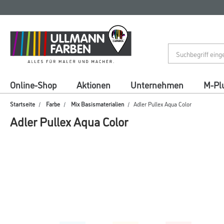
Zum
Zum
Inhalt
Navigationsmenü
springen
springen
Online-Shop
Aktionen
Unternehmen
M-Pl
Startseite
Farbe
Mix Basismaterialien
Adler Pullex Aqua Color
Adler Pullex Aqua Color