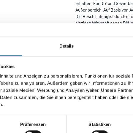
erhalten. Für DIY und Gewerbe
Außenbereich. Auf Basis von A
Die Beschichtung ist durch ein
bioziden Wirkstoff gegen Bläu
unbegrenzte Farbtonvielfalt d
C4Y-Farbmischsystem.
Details
Farbtonbezeichnung
Cookies
Gebinde
nhalte und Anzeigen zu personalisieren, Funktionen für soziale
Website zu analysieren. Außerdem geben wir Informationen zu I
r soziale Medien, Werbung und Analysen weiter. Unsere Partner
 Daten zusammen, die Sie ihnen bereitgestellt haben oder die s
n.
Umrechnungsfaktoren
Zur Farbauswahl für Ihr
Präferenzen
Statistiken
Wunschfarbton