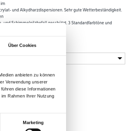
 im
crylat- und Alkydharzdispersionen. Sehr gute Wetterbeständigkeit.
en
e- und Schimmelpilzbefall geschützt. 3 Standardfarbtöne und
urch das
Über Cookies
Glanzgrad
 Medien anbieten zu können
hrer Verwendung unserer
 führen diese Informationen
ie im Rahmen Ihrer Nutzung
en
Marketing