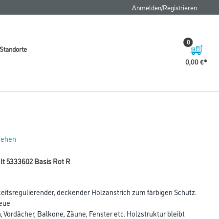
Anmelden/Registrieren
0
Standorte
0,00 €
 sehen
 lt 5333602 Basis Rot R
keitsregulierender, deckender Holzanstrich zum färbigen Schutz.
neue
 Vordächer, Balkone, Zäune, Fenster etc. Holzstruktur bleibt