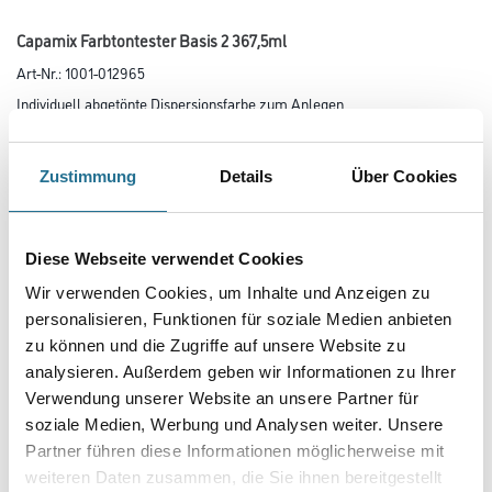
Capamix Farbtontester Basis 2 367,5ml
Art-Nr.:
1001-012965
Individuell abgetönte Dispersionsfarbe zum Anlegen
von Farbtonmustern.
Farbtonbezeichnung
Zustimmung
Details
Über Cookies
Glanzgrad
Diese Webseite verwendet Cookies
Wir verwenden Cookies, um Inhalte und Anzeigen zu
personalisieren, Funktionen für soziale Medien anbieten
Gebinde
zu können und die Zugriffe auf unsere Website zu
analysieren. Außerdem geben wir Informationen zu Ihrer
Verwendung unserer Website an unsere Partner für
soziale Medien, Werbung und Analysen weiter. Unsere
Partner führen diese Informationen möglicherweise mit
weiteren Daten zusammen, die Sie ihnen bereitgestellt
Umrechnungsfaktoren