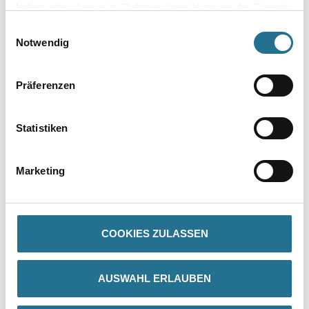
haben oder die sie im Rahmen Ihrer Nutzung der Dienste
gesammelt haben.
Einwilligungsauswahl
Zur Farbauswahl für Ihren Wunschfarbton
Notwendig
Präferenzen
Statistiken
Marketing
PRODUKTEIGENSCHAFTEN
Produkteigenschaft
COOKIES ZULASSEN
- Emissionsminimiert, lösemittelfrei, weichmacherfrei
- Leicht zu verarbeiten, wasserverdünnbar, um­weltschonend und
geruchsarm
- Individuell abtönbar
AUSWAHL ERLAUBEN
- Hohe Untergrund­haf­tung
- Dünnschichtig
- Direkt überarbeitbar