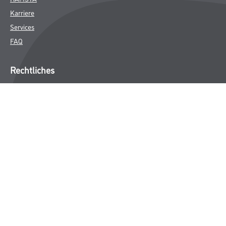
Karriere
Services
FAQ
Rechtliches
AGB
Nutzungsbedingungen
Logistik- und Servicepreisliste
Impressum
Datenschutz
Integrität
Kontakt
Follow Us