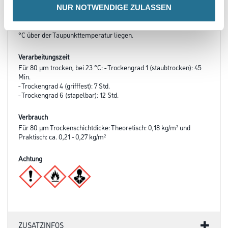
Nicht unter +5 °C und nicht über 80 % relativer Luftfeuchtigkeit
NUR NOTWENDIGE ZULASSEN
verarbeiten. Die Untergrundtemperatur sollte immer mindestens
3
°C über der Taupunkttemperatur liegen.
Verarbeitungszeit
Für 80 μm trocken, bei 23 °C: - Trockengrad 1 (staubtrocken): 45
Min.
- Trockengrad 4 (grifffest): 7 Std.
- Trockengrad 6 (stapelbar): 12 Std.
Verbrauch
Für 80 μm Trockenschichtdicke: Theoretisch: 0,18 kg/m² und
Praktisch: ca. 0,21 - 0,27 kg/m²
Achtung
ZUSATZINFOS