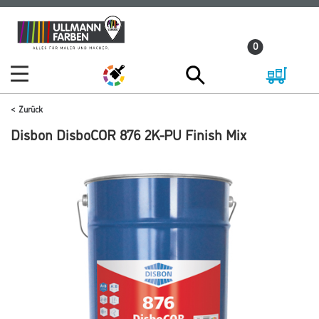
Zum
Zum
Inhalt
Navigationsmenü
0
springen
springen
Zurück
Disbon DisboCOR 876 2K-PU Finish Mix