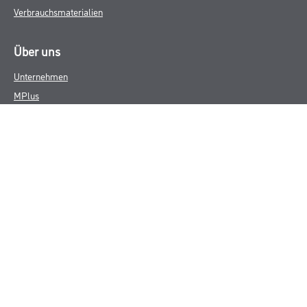
Verbrauchsmaterialien
Über uns
Unternehmen
MPlus
HAMSTA
Karriere
Services
FAQ
Rechtliches
AGB
Nutzungsbedingungen
Logistik- und Servicepreisliste
Impressum