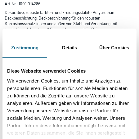
Art-Nr.:
1001-014286
Dekorative, robuste farbton- und kreidungsstabile Polyurethan-
Deckbeschichtung. Deckbeschichtung für den robusten
Korrosionsschutz innen und außen von Stahl und Verzinkung mit
langlebiger dekorativer Wirkung. Vorwiegend für Brücken,
Rohrleitungen, Behälter und Container, sowie für den konstruktiven
Stahlbau in der Industrie, in Hafenanlagen und der
Abwasserwirtschaft.
Zustimmung
Details
Über Cookies
Farbtonbezeichnung
Diese Webseite verwendet Cookies
Wir verwenden Cookies, um Inhalte und Anzeigen zu
Glanzgrad
personalisieren, Funktionen für soziale Medien anbieten
zu können und die Zugriffe auf unsere Website zu
analysieren. Außerdem geben wir Informationen zu Ihrer
Gebinde
Verwendung unserer Website an unsere Partner für
soziale Medien, Werbung und Analysen weiter. Unsere
Partner führen diese Informationen möglicherweise mit
weiteren Daten zusammen, die Sie ihnen bereitgestellt