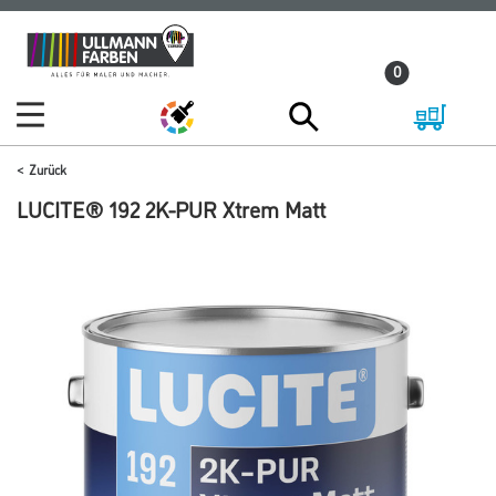
Zum
Zum
Inhalt
Navigationsmenü
0
springen
springen
Zurück
LUCITE® 192 2K-PUR Xtrem Matt