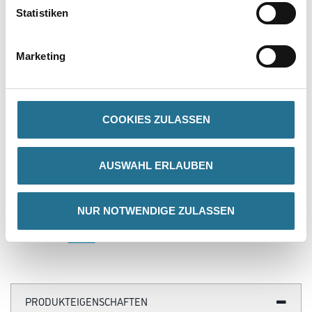
VIELLEICHT GEFÄLLT IHNEN AUCH...
Statistiken
Marketing
COOKIES ZULASSEN
Lucite 192/194 2K PUR
AUSWAHL ERLAUBEN
Xtrem 100 ml Härter
Matt/Satin
1035-003683
NUR NOTWENDIGE ZULASSEN
Bitte einloggen, um Preise zu
sehen
PRODUKTEIGENSCHAFTEN