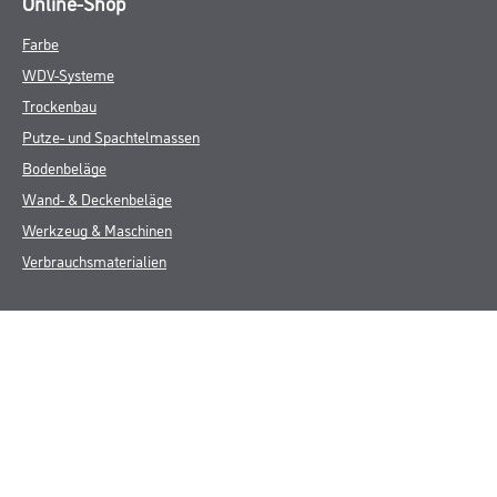
Online-Shop
Farbe
WDV-Systeme
Trockenbau
Putze- und Spachtelmassen
Bodenbeläge
Wand- & Deckenbeläge
Werkzeug & Maschinen
Verbrauchsmaterialien
Über uns
Unternehmen
MPlus
HAMSTA
Karriere
Services