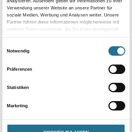
analysieren. Außerdem geben wir Informationen zu Ihrer
Verwendung unserer Website an unsere Partner für
soziale Medien, Werbung und Analysen weiter. Unsere
Partner führen diese Informationen möglicherweise mit
weiteren Daten zusammen, die Sie ihnen bereitgestellt
VIELLEICHT GEFÄLLT IHNEN AUCH...
haben oder die sie im Rahmen Ihrer Nutzung der Dienste
gesammelt haben.
Einwilligungsauswahl
Notwendig
Präferenzen
Statistiken
Allig.Tiefgrund LKF 10,0 lt
Transparent
Marketing
Konservierungsmittelfrei
1002-003635
Bitte einloggen, um Preise zu
sehen