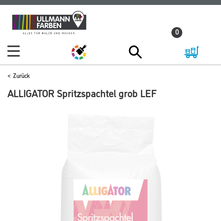
Zum
Zum
Inhalt
Navigationsmenü
0
springen
springen
Zurück
ALLIGATOR Spritzspachtel grob LEF