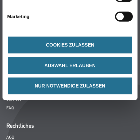
Bodenbeläge
Wand- & Deckenbeläge
Marketing
Werkzeug & Maschinen
Verbrauchsmaterialien
COOKIES ZULASSEN
Über uns
Unternehmen
AUSWAHL ERLAUBEN
MPlus
HAMSTA
NUR NOTWENDIGE ZULASSEN
Karriere
Services
FAQ
Rechtliches
AGB