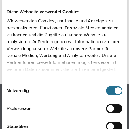
EIN KLEINER ZWISCHENFALL
Diese Webseite verwendet Cookies
IST AUFGETRETEN
Wir verwenden Cookies, um Inhalte und Anzeigen zu
personalisieren, Funktionen für soziale Medien anbieten
Keine Sorge, wir pinseln schon an der Lösung und
zu können und die Zugriffe auf unsere Website zu
werden das Problem so schnell wie möglich beheben.
analysieren. Außerdem geben wir Informationen zu Ihrer
Erkunden Sie in der Zwischenzeit unseren Online-Shop
und lassen Sie sich inspirieren.
Verwendung unserer Website an unsere Partner für
soziale Medien, Werbung und Analysen weiter. Unsere
ZURÜCK ZUM ONLINE-SHOP
Partner führen diese Informationen möglicherweise mit
weiteren Daten zusammen, die Sie ihnen bereitgestellt
haben oder die sie im Rahmen Ihrer Nutzung der Dienste
gesammelt haben.
Einwilligungsauswahl
Notwendig
Online-Shop
Farbe
Präferenzen
WDV-Systeme
Trockenbau
Statistiken
Putze- und Spachtelmassen