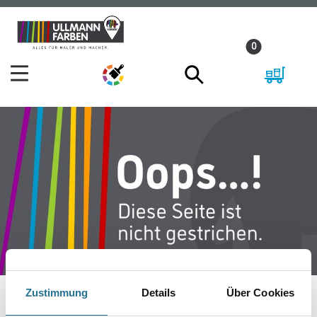
Zum
Zum
Inhalt
Navigationsmenü
0
springen
springen
Zustimmung
Details
Über Cookies