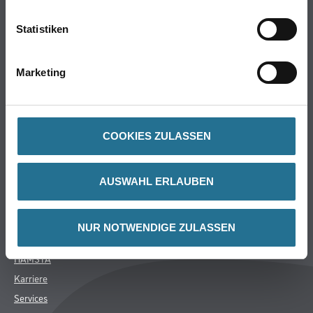
Farbe
Statistiken
WDV-Systeme
Trockenbau
Marketing
Putze- und Spachtelmassen
Bodenbeläge
Wand- & Deckenbeläge
Werkzeug & Maschinen
COOKIES ZULASSEN
Verbrauchsmaterialien
AUSWAHL ERLAUBEN
Über uns
Unternehmen
NUR NOTWENDIGE ZULASSEN
MPlus
HAMSTA
Karriere
Services