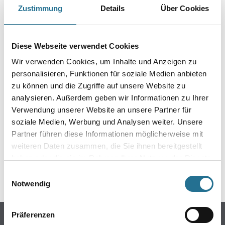
Zustimmung
Details
Über Cookies
PRODUKTEIGENSCHAFTEN
Produkteigenschaft
Diese Webseite verwendet Cookies
- Präzises Abkleben
- Kompatibel für wasserlösliche Farben
Wir verwenden Cookies, um Inhalte und Anzeigen zu
- 3 Monate UV-beständig
personalisieren, Funktionen für soziale Medien anbieten
zu können und die Zugriffe auf unsere Website zu
analysieren. Außerdem geben wir Informationen zu Ihrer
Verwendung unserer Website an unsere Partner für
soziale Medien, Werbung und Analysen weiter. Unsere
ZUSATZINFOS
Partner führen diese Informationen möglicherweise mit
weiteren Daten zusammen, die Sie ihnen bereitgestellt
GEFAHRENHINWEISE
haben oder die sie im Rahmen Ihrer Nutzung der Dienste
gesammelt haben.
SPEZIFIKATIONEN
Einwilligungsauswahl
Notwendig
Präferenzen
Online-Shop