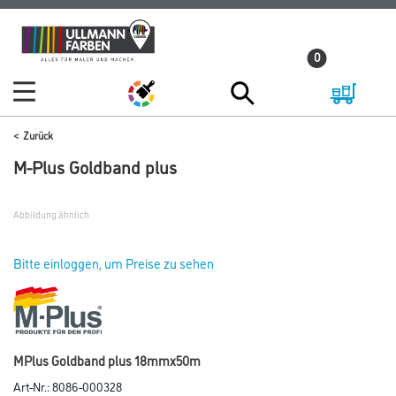
Zum
Zum
Inhalt
Navigationsmenü
0
springen
springen
Zurück
M-Plus Goldband plus
Abbildung ähnlich
Bitte einloggen, um Preise zu sehen
MPlus Goldband plus 18mmx50m
Art-Nr.:
8086-000328