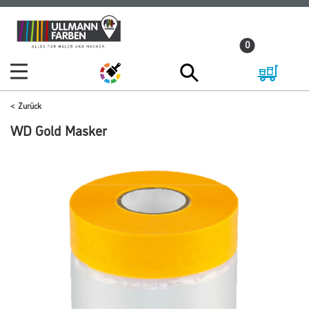
Zum
Zum
Inhalt
Navigationsmenü
0
springen
springen
Zurück
WD Gold Masker