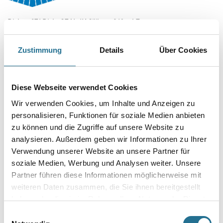
Disbon 271 DisboSEAL 1K-Silikon- 310 ml Fenster,- u.
Anschlussfugen. Altweiß
Art-Nr.:
1001-014619
Zustimmung
Details
Über Cookies
Elastischer Silikondichtstoff für Fenster- und Anschlussfugen.
Farbtonbezeichnung
Diese Webseite verwendet Cookies
Wir verwenden Cookies, um Inhalte und Anzeigen zu
personalisieren, Funktionen für soziale Medien anbieten
Gebinde
zu können und die Zugriffe auf unsere Website zu
analysieren. Außerdem geben wir Informationen zu Ihrer
Verwendung unserer Website an unsere Partner für
soziale Medien, Werbung und Analysen weiter. Unsere
Partner führen diese Informationen möglicherweise mit
Umrechnungsfaktoren
weiteren Daten zusammen, die Sie ihnen bereitgestellt
haben oder die sie im Rahmen Ihrer Nutzung der Dienste
gesammelt haben.
Einwilligungsauswahl