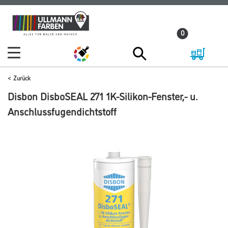
Zum
Zum
Inhalt
Navigationsmenü
0
springen
springen
Zurück
Disbon DisboSEAL 271 1K-Silikon-Fenster,- u.
Anschlussfugendichtstoff