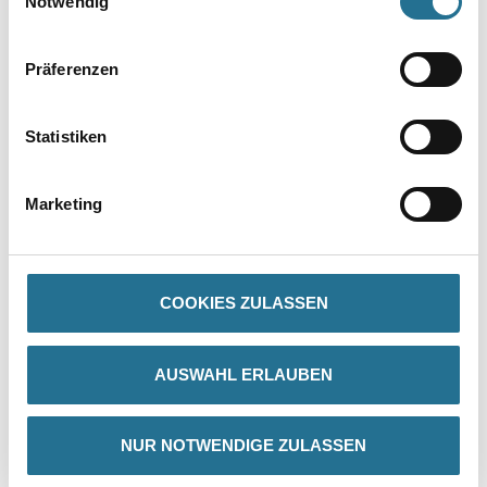
Notwendig
Präferenzen
Statistiken
PRODUKTEIGENSCHAFTEN
Marketing
Produkteigenschaft
- Anstrichverträglich
- Elastisch
- Abriebfest
- Schlierenfrei
COOKIES ZULASSEN
- Keine artfremden Weichmacher
- Gute Haftung auf den meisten porengeschlossenen
Untergründen
AUSWAHL ERLAUBEN
Verarbeitungstemp./Luftfeuchte
Mind. 5 °C, max. 40 °C
NUR NOTWENDIGE ZULASSEN
Verbrauch